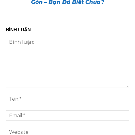
Gòn – Bạn Đã Biết Chưa?
BÌNH LUẬN
Bình
luận:
Tên
Ema
We