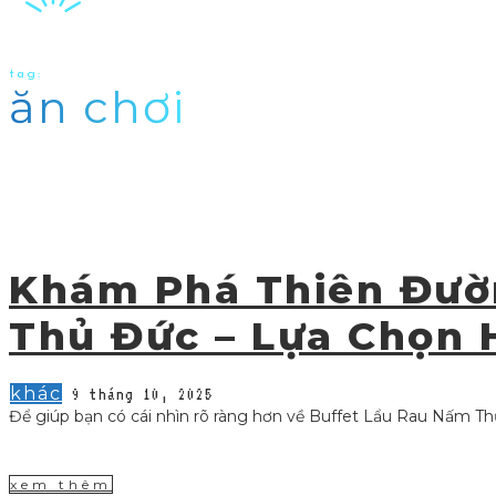
tag:
ăn chơi
Khám Phá Thiên Đườ
Thủ Đức – Lựa Chọn 
khác
9 tháng 10, 2025
Để giúp bạn có cái nhìn rõ ràng hơn về Buffet Lẩu Rau Nấm Th
xem thêm