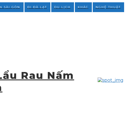
N SÀI GÒN
ĐI ĐÀ LẠT
DU LỊCH
KHÁC
NGHỆ THUẬT
From 1
phút sài
 Lẩu Rau Nấm
gòn
à