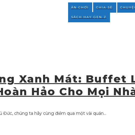
ĂN CHƠI
CHIA SẺ
CHUYỆ
SÁCH HAY GEN Z
ng Xanh Mát: Buffet
Hoàn Hảo Cho Mọi Nh
ủ Đức, chúng ta hãy cùng điểm qua một vài quán...