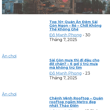
Top 10+ Quán Ăn Đêm Sài
Gòn Ngon – Rẻ – Chill Không
Thể Không Ghé
Đỗ Mạnh Phong
-
30
Tháng 7, 2025
Ăn chơi
Sài Gòn mưa thì đi đâu cho
đỡ chán? – 6 gợi ý trú mưa
mà không trú tim
Đỗ Mạnh Phong
-
23
Tháng 7, 2025
Ăn chơi
Chênh Vênh Rooftop – Quán
rooftop ngắm Metro đẹp
nhất Thảo Điền