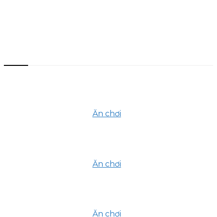
Bài viết mới nhất
Top 10+ Quán Ăn Đêm Sài Gòn
Ngon – Rẻ – Chill Không Thể Không
Ghé
Ăn chơi
30 Tháng 7, 2025
Sài Gòn mưa thì đi đâu cho đỡ
chán? – 6 gợi ý trú mưa mà không
trú tim
Ăn chơi
23 Tháng 7, 2025
Chênh Vênh Rooftop – Quán
rooftop ngắm Metro đẹp nhất Thảo
Điền
Ăn chơi
17 Tháng 7, 2025