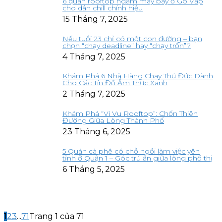
6 quán rooftop ngắm máy bay ở Gò Vấp
cho dân chill chính hiệu
15 Tháng 7, 2025
Nếu tuổi 23 chỉ có một con đường – bạn
chọn “chạy deadline” hay “chạy trốn”?
4 Tháng 7, 2025
Khám Phá 6 Nhà Hàng Chay Thủ Đức Dành
Cho Các Tín Đồ Ẩm Thực Xanh
2 Tháng 7, 2025
Khám Phá “Vi Vu Rooftop”: Chốn Thiên
Đường Giữa Lòng Thành Phố
23 Tháng 6, 2025
5 Quán cà phê có chỗ ngồi làm việc yên
tĩnh ở Quận 1 – Góc trú ẩn giữa lòng phố thị
6 Tháng 5, 2025
1
2
3
...
71
Trang 1 của 71