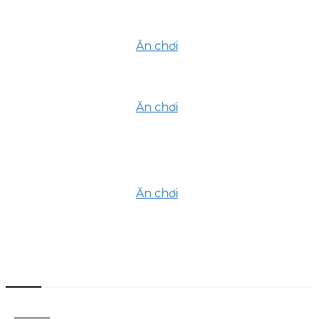
Khám Phá 6 Nhà Hàng Chay Thủ
Đức Dành Cho Các Tín Đồ Ẩm Thực
Xanh
Ăn chơi
2 Tháng 7, 2025
Khám Phá “Vi Vu Rooftop”: Chốn
Thiên Đường Giữa Lòng Thành Phố
Ăn chơi
23 Tháng 6, 2025
5 Quán cà phê có chỗ ngồi làm việc
yên tĩnh ở Quận 1 – Góc trú ẩn giữa
lòng phố thị
Ăn chơi
6 Tháng 5, 2025
Danh mục
Ăn chơi
701