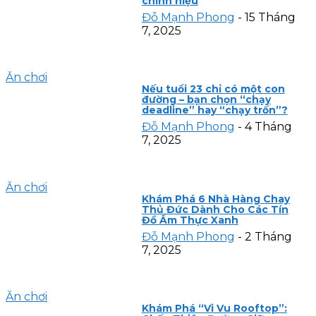
chính hiệu
Đỗ Mạnh Phong
-
15 Tháng
7, 2025
Ăn chơi
Nếu tuổi 23 chỉ có một con
đường – bạn chọn “chạy
deadline” hay “chạy trốn”?
Đỗ Mạnh Phong
-
4 Tháng
7, 2025
Ăn chơi
Khám Phá 6 Nhà Hàng Chay
Thủ Đức Dành Cho Các Tín
Đồ Ẩm Thực Xanh
Đỗ Mạnh Phong
-
2 Tháng
7, 2025
Ăn chơi
Khám Phá “Vi Vu Rooftop”: