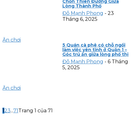
Chốn Thiên Đường Giữa
Lòng Thành Phố
Đỗ Mạnh Phong
-
23
Tháng 6, 2025
Ăn chơi
5 Quán cà phê có chỗ ngồi
làm việc yên tĩnh ở Quận 1 –
Góc trú ẩn giữa lòng phố thị
Đỗ Mạnh Phong
-
6 Tháng
5, 2025
Ăn chơi
1
2
3
...
71
Trang 1 của 71