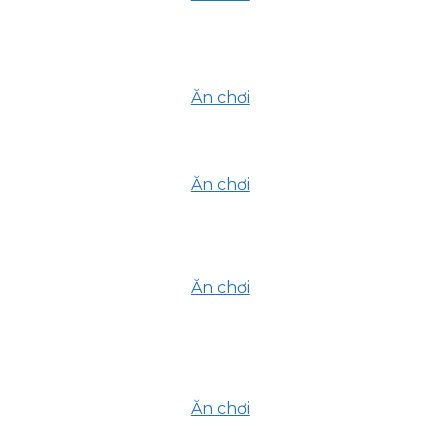
Top 6 nhà hàng buffet chay Thủ
Đức – Điểm hẹn sống xanh giữa
lòng thành phố
Ăn chơi
15 Tháng 7, 2025
Ăn sạch, sống xanh – quán buffet
rau ở đâu chất lượng thật?
Ăn chơi
15 Tháng 7, 2025
6 quán rooftop ngắm máy bay ở Gò
Vấp cho dân chill chính hiệu
Ăn chơi
15 Tháng 7, 2025
Nếu tuổi 23 chỉ có một con đường –
bạn chọn “chạy deadline” hay “chạy
trốn”?
Ăn chơi
4 Tháng 7, 2025