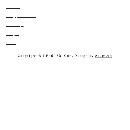
Chia sẻ
661
Chuyện Sài Gòn
50
Đi Đà Lạt
41
Du lịch
122
Khác
160
Copyright © 1 Phút Sài Gòn. Design by
Atum.vn