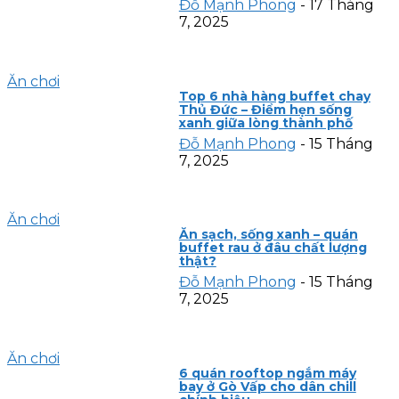
Đỗ Mạnh Phong
-
17 Tháng
7, 2025
Ăn chơi
Top 6 nhà hàng buffet chay
Thủ Đức – Điểm hẹn sống
xanh giữa lòng thành phố
Đỗ Mạnh Phong
-
15 Tháng
7, 2025
Ăn chơi
Ăn sạch, sống xanh – quán
buffet rau ở đâu chất lượng
thật?
Đỗ Mạnh Phong
-
15 Tháng
7, 2025
Ăn chơi
6 quán rooftop ngắm máy
bay ở Gò Vấp cho dân chill