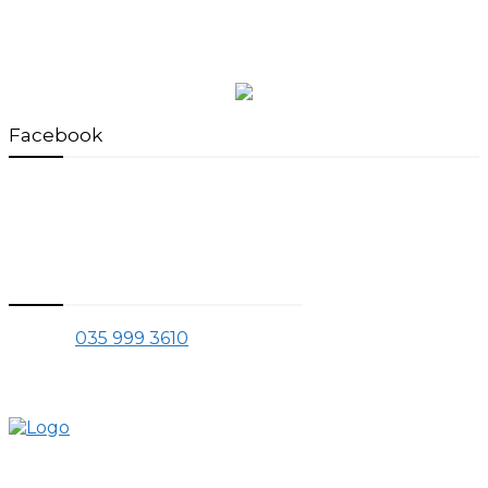
Facebook
Thông tin liên hệ
Phone:
035 999 3610
Mail:
tranchinhquang@gmail.com