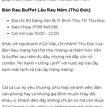
Bản Rau Buffet Lẩu Rau Nấm (Thủ Đức)
Địa chỉ: 83 Đặng Văn Bi, P. Bình Thọ, TP. Thủ Đức
Điện thoại: 0799 949 595
Giờ mở cửa: 10:00 – 22:00
Khác với người anh ở Gò Vấp, chi nhánh Thủ Đức của
Bản Rau mang hơi thở nhẹ nhàng và thiền hơn. Vẫn
là buffet rau nấm đủ đầy, nhưng nơi đây còn có
combo “Ăn Xanh + Uống Lành” với nước ép trái cây,
kem mát lạnh và trái cây tráng miệng.
Giá cả cực kỳ yêu thương, phù hợp với sinh viên, dân
văn phòng hay cả những gia đình muốn thay đổi
khẩu vị. Khách đến đây không chỉ ăn no mà còn được
“tắm” trong sự thư thái của không gian mở, mộc mạc