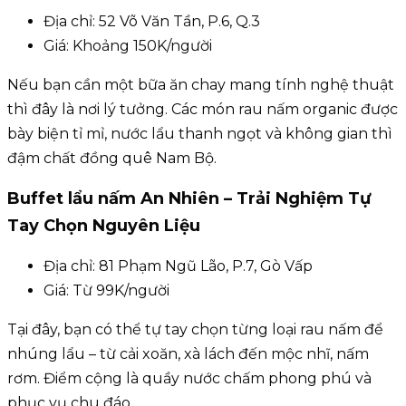
Địa chỉ: 52 Võ Văn Tần, P.6, Q.3
Giá: Khoảng 150K/người
Nếu bạn cần một bữa ăn chay mang tính nghệ thuật
thì đây là nơi lý tưởng. Các món rau nấm organic được
bày biện tỉ mỉ, nước lẩu thanh ngọt và không gian thì
đậm chất đồng quê Nam Bộ.
Buffet lẩu nấm An Nhiên – Trải Nghiệm Tự
Tay Chọn Nguyên Liệu
Địa chỉ: 81 Phạm Ngũ Lão, P.7, Gò Vấp
Giá: Từ 99K/người
Tại đây, bạn có thể tự tay chọn từng loại rau nấm để
nhúng lẩu – từ cải xoăn, xà lách đến mộc nhĩ, nấm
rơm. Điểm cộng là quầy nước chấm phong phú và
phục vụ chu đáo.