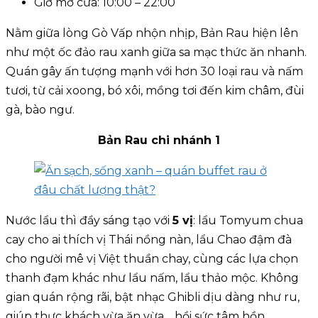
Giờ mở cửa: 10:00 – 22:00
Nằm giữa lòng Gò Vấp nhộn nhịp, Bản Rau hiện lên
như một ốc đảo rau xanh giữa sa mạc thức ăn nhanh.
Quán gây ấn tượng mạnh với hơn 30 loại rau và nấm
tươi, từ cải xoong, bó xôi, mồng tơi đến kim châm, đùi
gà, bào ngư.
Bản Rau chi nhánh 1
Nước lẩu thì đầy sáng tạo với
5 vị
: lẩu Tomyum chua
cay cho ai thích vị Thái nồng nàn, lẩu Chao đậm đà
cho người mê vị Việt thuần chay, cùng các lựa chọn
thanh đạm khác như lẩu nấm, lẩu thảo mộc. Không
gian quán rộng rãi, bật nhạc Ghibli dịu dàng như ru,
giúp thực khách vừa ăn vừa… hồi sức tâm hồn.