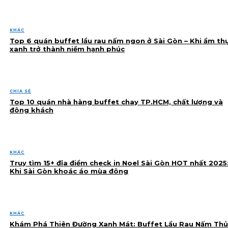
KHÁC
Top 6 quán buffet lẩu rau nấm ngon ở Sài Gòn – Khi ẩm th
xanh trở thành niềm hạnh phúc
CHIA SẺ
Top 10 quán nhà hàng buffet chay TP.HCM, chất lượng và
đông khách
KHÁC
Truy tìm 15+ địa điểm check in Noel Sài Gòn HOT nhất 2025
Khi Sài Gòn khoác áo mùa đông
KHÁC
Khám Phá Thiên Đường Xanh Mát: Buffet Lẩu Rau Nấm Thủ