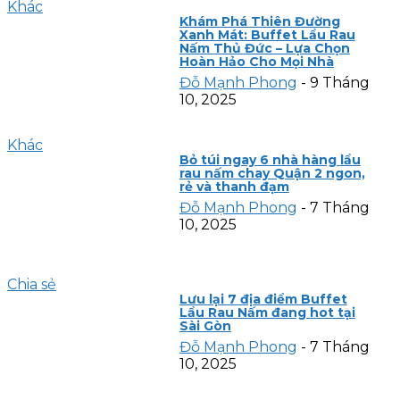
Khác
Khám Phá Thiên Đường
Xanh Mát: Buffet Lẩu Rau
Nấm Thủ Đức – Lựa Chọn
Hoàn Hảo Cho Mọi Nhà
Đỗ Mạnh Phong
-
9 Tháng
10, 2025
Khác
Bỏ túi ngay 6 nhà hàng lẩu
rau nấm chay Quận 2 ngon,
rẻ và thanh đạm
Đỗ Mạnh Phong
-
7 Tháng
10, 2025
Chia sẻ
Lưu lại 7 địa điểm Buffet
Lẩu Rau Nấm đang hot tại
Sài Gòn
Đỗ Mạnh Phong
-
7 Tháng
10, 2025