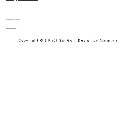
Đi Đà Lạt
41
Du lịch
122
Khác
160
Copyright © 1 Phút Sài Gòn. Design by
Atum.vn