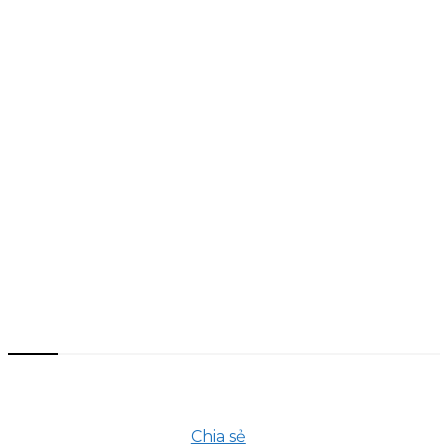
Bài viết mới nhất
Top 9 quán buffet chay giá rẻ
TPHCM ăn thả ga không lo về giá
Chia sẻ
20 Tháng 10, 2025