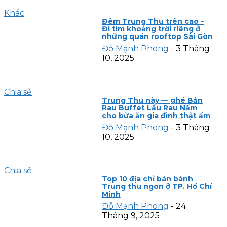
Khác
Đêm Trung Thu trên cao –
Đi tìm khoảng trời riêng ở
những quán rooftop Sài Gòn
Đỗ Mạnh Phong
-
3 Tháng
10, 2025
Chia sẻ
Trung Thu này — ghé Bản
Rau Buffet Lẩu Rau Nấm
cho bữa ăn gia đình thật ấm
Đỗ Mạnh Phong
-
3 Tháng
10, 2025
Chia sẻ
Top 10 địa chỉ bán bánh
Trung thu ngon ở TP. Hồ Chí
Minh
Đỗ Mạnh Phong
-
24
Tháng 9, 2025