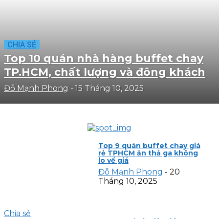
CHIA SẺ
Top 10 quán nhà hàng buffet chay
TP.HCM, chất lượng và đông khách
Đỗ Mạnh Phong
-
15 Tháng 10, 2025
Top 9 quán buffet chay giá
rẻ TPHCM ăn thả ga không
lo về giá
Đỗ Mạnh Phong
-
20
Tháng 10, 2025
Chia sẻ