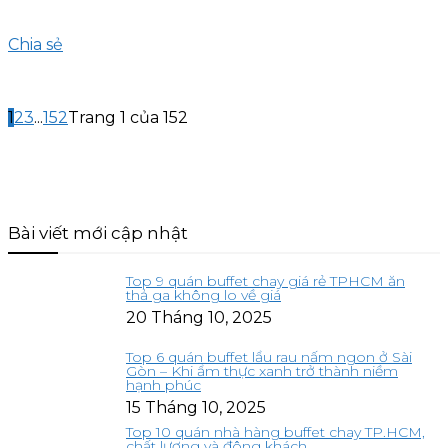
Chia sẻ
1
2
3
...
152
Trang 1 của 152
Bài viết mới cập nhật
Top 9 quán buffet chay giá rẻ TPHCM ăn
thả ga không lo về giá
20 Tháng 10, 2025
Top 6 quán buffet lẩu rau nấm ngon ở Sài
Gòn – Khi ẩm thực xanh trở thành niềm
hạnh phúc
15 Tháng 10, 2025
Top 10 quán nhà hàng buffet chay TP.HCM,
chất lượng và đông khách