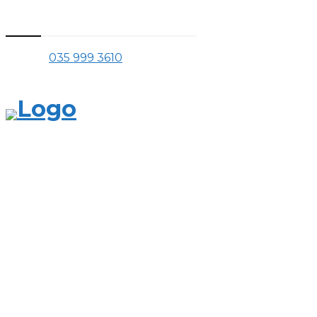
Thông tin liên hệ
Phone:
035 999 3610
Mail:
tranchinhquang@gmail.com