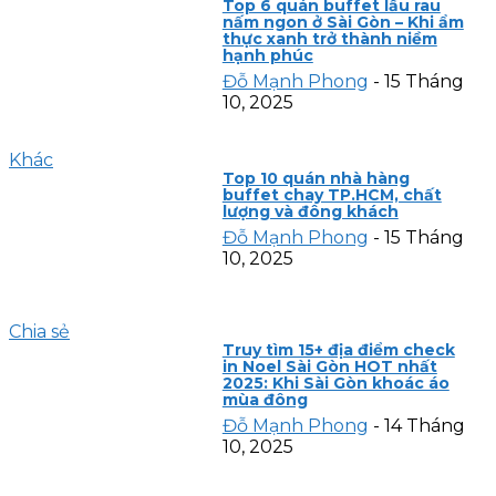
Top 6 quán buffet lẩu rau
nấm ngon ở Sài Gòn – Khi ẩm
thực xanh trở thành niềm
hạnh phúc
Đỗ Mạnh Phong
-
15 Tháng
10, 2025
Khác
Top 10 quán nhà hàng
buffet chay TP.HCM, chất
lượng và đông khách
Đỗ Mạnh Phong
-
15 Tháng
10, 2025
Chia sẻ
Truy tìm 15+ địa điểm check
in Noel Sài Gòn HOT nhất
2025: Khi Sài Gòn khoác áo
mùa đông
Đỗ Mạnh Phong
-
14 Tháng
10, 2025