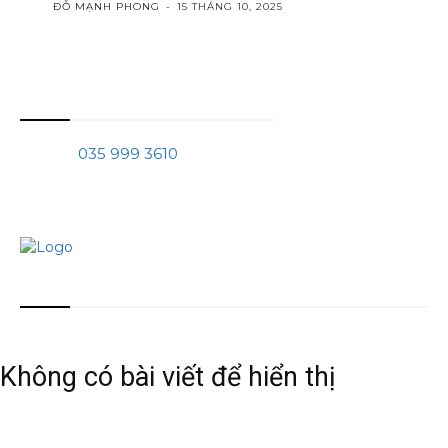
ĐỖ MẠNH PHONG
-
15 THÁNG 10, 2025
Thông tin liên hệ
Phone:
035 999 3610
Mail:
tranchinhquang@gmail.com
Bài viết mới nhất
Không có bài viết để hiển thị