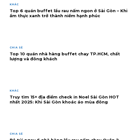
KHÁC
Top 6 quán buffet lẩu rau nấm ngon ở Sài Gòn – Khi
ẩm thực xanh trở thành niềm hạnh phúc
CHIA SẺ
Top 10 quán nhà hàng buffet chay TP.HCM, chất
lượng và đông khách
KHÁC
Truy tìm 15+ địa điểm check in Noel Sài Gòn HOT
nhất 2025: Khi Sài Gòn khoác áo mùa đông
CHIA SẺ
Bỏ túi ngay 6 nhà hàng lẩu rau nấm chay Quận 2