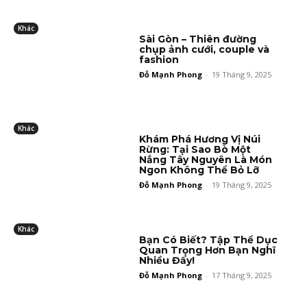
Khác
Sài Gòn – Thiên đường
chụp ảnh cưới, couple và
fashion
Đỗ Mạnh Phong
-
19 Tháng 9, 2025
Khác
Khám Phá Hương Vị Núi
Rừng: Tại Sao Bò Một
Nắng Tây Nguyên Là Món
Ngon Không Thể Bỏ Lỡ
Đỗ Mạnh Phong
-
19 Tháng 9, 2025
Khác
Bạn Có Biết? Tập Thể Dục
Quan Trọng Hơn Bạn Nghĩ
Nhiều Đấy!
Đỗ Mạnh Phong
-
17 Tháng 9, 2025