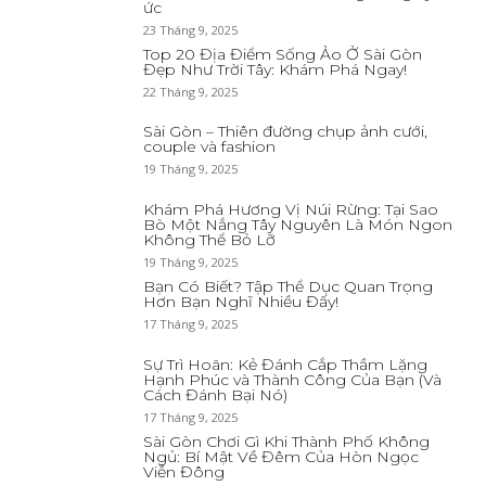
ức
23 Tháng 9, 2025
Top 20 Địa Điểm Sống Ảo Ở Sài Gòn
Đẹp Như Trời Tây: Khám Phá Ngay!
22 Tháng 9, 2025
Sài Gòn – Thiên đường chụp ảnh cưới,
couple và fashion
19 Tháng 9, 2025
Khám Phá Hương Vị Núi Rừng: Tại Sao
Bò Một Nắng Tây Nguyên Là Món Ngon
Không Thể Bỏ Lỡ
19 Tháng 9, 2025
Bạn Có Biết? Tập Thể Dục Quan Trọng
Hơn Bạn Nghĩ Nhiều Đấy!
17 Tháng 9, 2025
Sự Trì Hoãn: Kẻ Đánh Cắp Thầm Lặng
Hạnh Phúc và Thành Công Của Bạn (Và
Cách Đánh Bại Nó)
17 Tháng 9, 2025
Sài Gòn Chơi Gì Khi Thành Phố Không
Ngủ: Bí Mật Về Đêm Của Hòn Ngọc
Viễn Đông