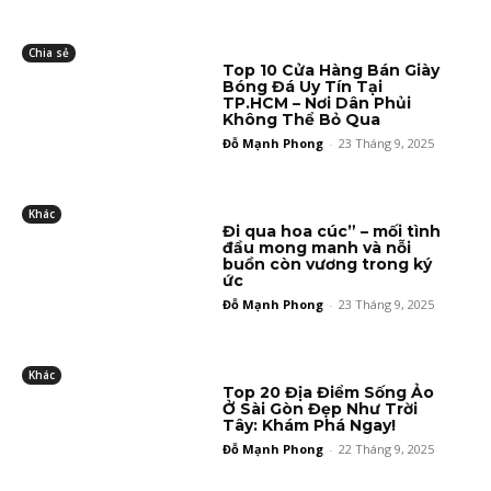
Chia sẻ
Top 10 Cửa Hàng Bán Giày
Bóng Đá Uy Tín Tại
TP.HCM – Nơi Dân Phủi
Không Thể Bỏ Qua
Đỗ Mạnh Phong
-
23 Tháng 9, 2025
Khác
Đi qua hoa cúc” – mối tình
đầu mong manh và nỗi
buồn còn vương trong ký
ức
Đỗ Mạnh Phong
-
23 Tháng 9, 2025
Khác
Top 20 Địa Điểm Sống Ảo
Ở Sài Gòn Đẹp Như Trời
Tây: Khám Phá Ngay!
Đỗ Mạnh Phong
-
22 Tháng 9, 2025