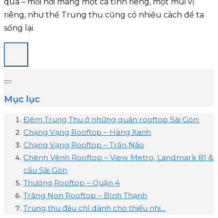
qua – mỗi nơi mang một cá tính riêng, một mùi vị
riêng, như thể Trung thu cũng có nhiều cách để ta
sống lại.
Mục lục
Đêm Trung Thu ở những quán rooftop Sài Gòn:
Chạng Vạng Rooftop – Hàng Xanh
Chạng Vạng Rooftop – Trần Não
Chênh Vênh Rooftop – View Metro, Landmark 81 &
cầu Sài Gòn
Thương Rooftop – Quận 4
Trăng Non Rooftop – Bình Thạnh
Trung thu đâu chỉ dành cho thiếu nhi…