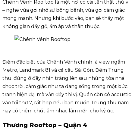
Chênh Vênh Rooftop là một nơi có cái tên thật thú vị
– nghe vừa gợi nhớ sự bồng bềnh, vừa gợi cảm giác
mong manh. Nhưng khi bước vào, bạn sẽ thấy một
không gian đầy gỗ, ấm áp và thân thuộc.
Điểm đặc biệt của Chênh Vênh chính là view ngắm
Metro, Landmark 81 và cả cầu Sài Gòn. Đêm Trung
thu, đứng ở đây nhìn trăng lên sau những tòa nhà
chọc trời, cảm giác như ta đang sống trong một bức
tranh hiện đại mà vẫn đầy thi vị. Quán còn có acoustic
vào tối thứ 7, rất hợp nếu bạn muốn Trung thu năm
nay có thêm chút âm nhạc làm nền cho ký ức.
Thương Rooftop – Quận 4