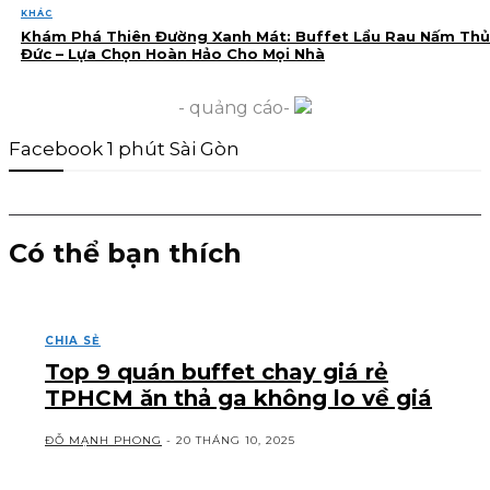
KHÁC
Khám Phá Thiên Đường Xanh Mát: Buffet Lẩu Rau Nấm Thủ
Đức – Lựa Chọn Hoàn Hảo Cho Mọi Nhà
- quảng cáo-
Facebook 1 phút Sài Gòn
Có thể bạn thích
CHIA SẺ
Top 9 quán buffet chay giá rẻ
TPHCM ăn thả ga không lo về giá
ĐỖ MẠNH PHONG
-
20 THÁNG 10, 2025