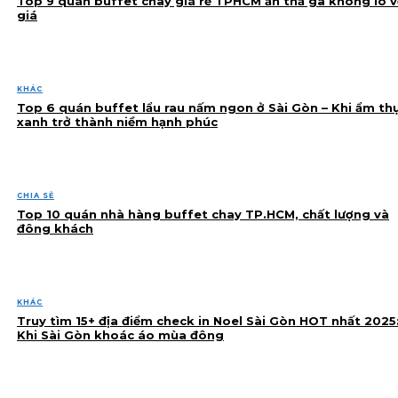
Top 9 quán buffet chay giá rẻ TPHCM ăn thả ga không lo v
giá
KHÁC
Top 6 quán buffet lẩu rau nấm ngon ở Sài Gòn – Khi ẩm th
xanh trở thành niềm hạnh phúc
CHIA SẺ
Top 10 quán nhà hàng buffet chay TP.HCM, chất lượng và
đông khách
KHÁC
Truy tìm 15+ địa điểm check in Noel Sài Gòn HOT nhất 2025
Khi Sài Gòn khoác áo mùa đông