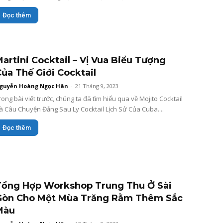
Đọc thêm
artini Cocktail – Vị Vua Biểu Tượng
ủa Thế Giới Cocktail
guyễn Hoàng Ngọc Hân
-
21 Tháng 9, 2023
rong bài viết trước, chúng ta đã tìm hiểu qua về Mojito Cocktail
à Câu Chuyện Đằng Sau Ly Cocktail Lịch Sử Của Cuba....
Đọc thêm
Tổng Hợp Workshop Trung Thu Ở Sài
Gòn Cho Một Mùa Trăng Rằm Thêm Sắc
Màu