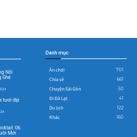
Danh mục
Ăn chơi
701
ng Nổi
g Ghé
Chia sẻ
661
Chuyện Sài Gòn
50
2024
Đi Đà Lạt
41
 tươi dịp
Du lịch
122
024
Khác
160
cktail: 06
ười Mới