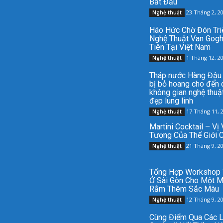
Bắt Đầu
23 Tháng 2, 2
Nghệ thuật
Háo Hức Chờ Đón Tri
Nghệ Thuật Van Gog
Tiên Tại Việt Nam
1 Tháng 12, 2
Nghệ thuật
Tháp nước Hàng Đậu 
bị bỏ hoang cho đến 
không gian nghệ thuậ
đẹp lung linh
17 Tháng 11, 
Nghệ thuật
Martini Cocktail – Vị
Tượng Của Thế Giới C
21 Tháng 9, 2
Nghệ thuật
Tổng Hợp Workshop 
Ở Sài Gòn Cho Một M
Rằm Thêm Sắc Màu
12 Tháng 9, 2
Nghệ thuật
Cùng Điểm Qua Các L