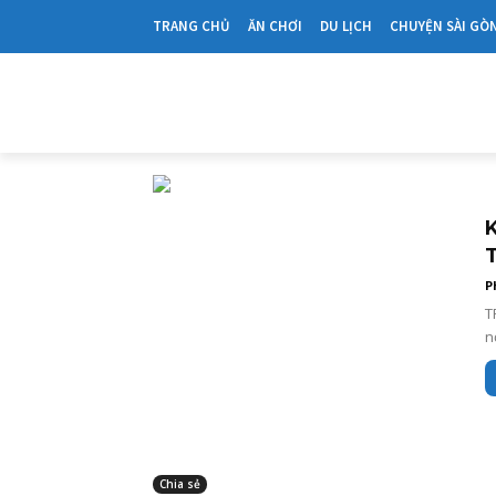
TRANG CHỦ
ĂN CHƠI
DU LỊCH
CHUYỆN SÀI GÒ
P
T
n
Chia sẻ