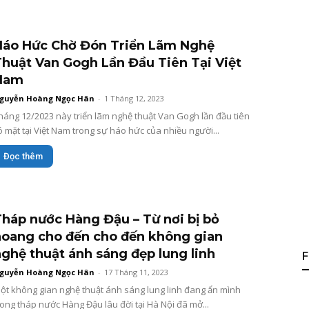
Háo Hức Chờ Đón Triển Lãm Nghệ
huật Van Gogh Lần Đầu Tiên Tại Việt
Nam
guyễn Hoàng Ngọc Hân
-
1 Tháng 12, 2023
háng 12/2023 này triển lãm nghệ thuật Van Gogh lần đầu tiên
ó mặt tại Việt Nam trong sự háo hức của nhiều người...
Đọc thêm
háp nước Hàng Đậu – Từ nơi bị bỏ
hoang cho đến cho đến không gian
ghệ thuật ánh sáng đẹp lung linh
F
guyễn Hoàng Ngọc Hân
-
17 Tháng 11, 2023
ột không gian nghệ thuật ánh sáng lung linh đang ẩn mình
rong tháp nước Hàng Đậu lâu đời tại Hà Nội đã mở...