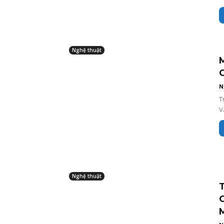
Nghệ thuật
M
C
N
T
V
Nghệ thuật