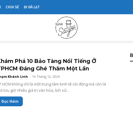
N
CHIA SẺ
ĐI ĐÀ LẠT
B
Khám Phá 10 Bảo Tàng Nổi Tiếng Ở
TPHCM Đáng Ghé Thăm Một Lần
hạm Khánh Linh
-
16 Tháng 12, 2024
P.HCM không chỉ là một trung tâm kinh tế sôi động mà còn là
ơi lưu giữ nhiều giá trị văn hóa, lịch sử...
Đọc thêm