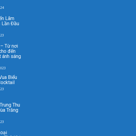
024
ển Lãm
h Lần Đầu
023
– Từ nơi
cho đến
t ánh sáng
2023
 Vua Biểu
ocktail
023
Trung Thu
ùa Trăng
023
oại