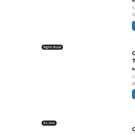
N
T
đ
Nghệ thuật
N
C
g
Ăn chơi