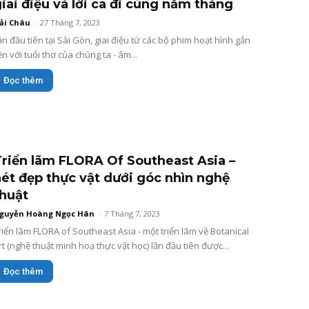
iai điệu và lời ca đi cùng năm tháng
ải Châu
-
27 Tháng 7, 2023
ần đầu tiên tại Sài Gòn, giai điệu từ các bộ phim hoạt hình gắn
iền với tuổi thơ của chúng ta - âm...
Đọc thêm
riển lãm FLORA Of Southeast Asia –
ét đẹp thực vật dưới góc nhìn nghệ
thuật
guyễn Hoàng Ngọc Hân
-
7 Tháng 7, 2023
riển lãm FLORA of Southeast Asia - một triển lãm về Botanical
rt (nghệ thuật minh hoạ thực vật học) lần đầu tiên được...
Đọc thêm