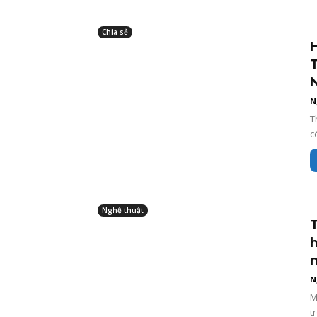
Chia sẻ
T
N
T
c
Nghệ thuật
T
n
N
M
t