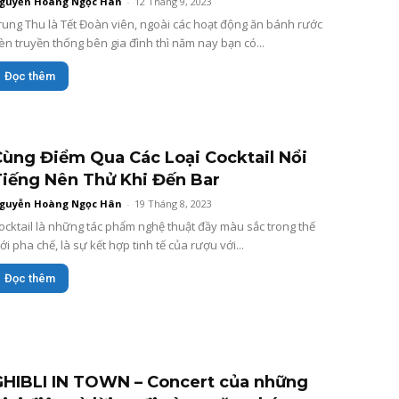
guyễn Hoàng Ngọc Hân
-
12 Tháng 9, 2023
rung Thu là Tết Đoàn viên, ngoài các hoạt động ăn bánh rước
èn truyền thống bên gia đình thì năm nay bạn có...
Đọc thêm
Cùng Điểm Qua Các Loại Cocktail Nổi
Tiếng Nên Thử Khi Đến Bar
guyễn Hoàng Ngọc Hân
-
19 Tháng 8, 2023
ocktail là những tác phẩm nghệ thuật đầy màu sắc trong thế
iới pha chế, là sự kết hợp tinh tế của rượu với...
Đọc thêm
GHIBLI IN TOWN – Concert của những