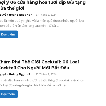
ợi ý 06 cửa hàng hoa tươi dịp 8/3 tặng
ửa thế giới
guyễn Hoàng Ngọc Hân
-
27 Tháng 2, 2024
oa là món quà ý nghĩa và là món quà được nhiều người lựa
họn để thể hiện tấm lòng của mình. Ở Sài...
Đọc thêm
hám Phá Thế Giới Cocktail: 06 Loại
ocktail Cho Người Mới Bắt Đầu
guyễn Hoàng Ngọc Hân
-
23 Tháng 2, 2024
hi bắt đầu hành trình thưởng thức thế giới cocktail, việc chọn
ựa loại đồ uống đúng là chìa khóa để có một trải...
Đọc thêm