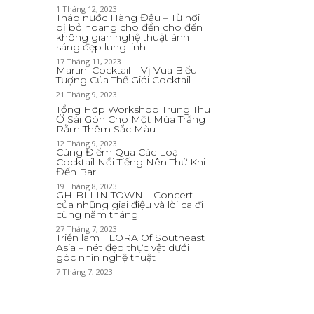
1 Tháng 12, 2023
Tháp nước Hàng Đậu – Từ nơi
bị bỏ hoang cho đến cho đến
không gian nghệ thuật ánh
sáng đẹp lung linh
17 Tháng 11, 2023
Martini Cocktail – Vị Vua Biểu
Tượng Của Thế Giới Cocktail
21 Tháng 9, 2023
Tổng Hợp Workshop Trung Thu
Ở Sài Gòn Cho Một Mùa Trăng
Rằm Thêm Sắc Màu
12 Tháng 9, 2023
Cùng Điểm Qua Các Loại
Cocktail Nổi Tiếng Nên Thử Khi
Đến Bar
19 Tháng 8, 2023
GHIBLI IN TOWN – Concert
của những giai điệu và lời ca đi
cùng năm tháng
27 Tháng 7, 2023
Triển lãm FLORA Of Southeast
Asia – nét đẹp thực vật dưới
góc nhìn nghệ thuật
7 Tháng 7, 2023