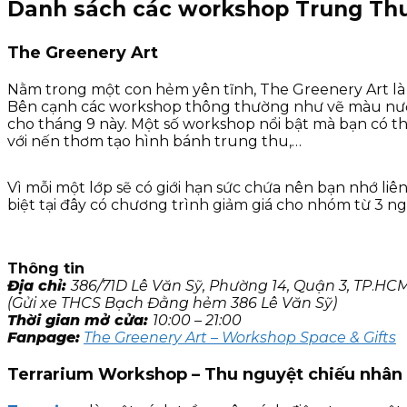
Danh sách các workshop Trung Thu
The Greenery Art
Nằm trong một con hẻm yên tĩnh, The Greenery Art là 
Bên cạnh các workshop thông thường như vẽ màu nướ
cho tháng 9 này. Một số workshop nổi bật mà bạn có th
với nến thơm tạo hình bánh trung thu,…
Vì mỗi một lớp sẽ có giới hạn sức chứa nên bạn nhớ li
biệt tại đây có chương trình giảm giá cho nhóm từ 3 ng
Thông tin
Địa chỉ:
386/71D Lê Văn Sỹ, Phường 14, Quận 3, TP
.
HCM
(Gửi xe THCS Bạch Đằng hẻm 386 Lê Văn Sỹ)
Thời gian mở cửa:
10:00 – 21:00
Fanpage:
The Greenery Art – Workshop Space & Gifts
Terrarium Workshop – Thu nguyệt chiếu nhân