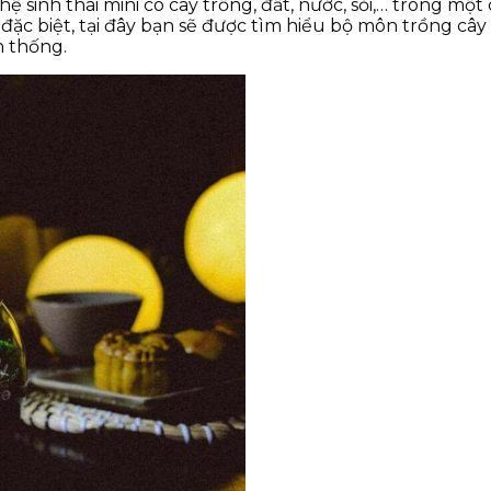
hệ sinh thái mini có cây trồng, đất, nước, sỏi,… trong một
c biệt, tại đây bạn sẽ được tìm hiểu bộ môn trồng cây
 thống.