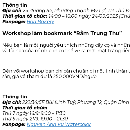
Thông tin
Địa chỉ:
24 đường 54, Phường Thạnh Mỹ Lợi, TP. Thủ Đ
Thời gian tổ chức:
14:00 – 16:00 ngày 24/09/2023 (Ch
Fanpage:
Bon Bakery
Workshop làm bookmark “Rằm Trung Thu”
Nếu bạn là một người yêu thích những cây cọ và nhữn
và tài hoa của mình bạn có thể vẽ ra một mặt trăng ri
Đến với workshop bạn chỉ cần chuẩn bị một tinh thần t
sẵn, giá vé tham dự là 250.000VND/người.
Thông tin
Địa chỉ:
222/34/5F Bùi Đình Tuý, Phường 12, Quận Bìn
Thời gian tổ chức:
Thứ 7 ngày 16/9: 9:00 – 11:30
Thứ 5 ngày 21/9: 19:00 – 21:30
Fanpage:
Nguyen Anh Vu Watercolor