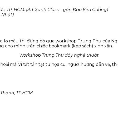
ức, TP. HCM. (Art Xanh Class – gần Đảo Kim Cương)
ủ Nhật)
g lọ màu thì đừng bỏ qua workshop Trung Thu của Nguy
êng cho mình trên chiếc bookmark (kẹp sách) xinh xắn.
Workshop Trung Thu đầy nghệ thuật
hoải mái vì tất tần tật từ họa cụ, người hướng dẫn vẽ, 
h Thạnh, TP.HCM