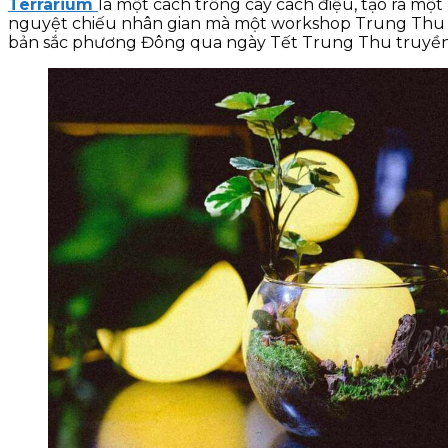
Terrarium
là một cách trồng cây cách điệu, tạo ra một 
nguyệt chiếu nhân gian mà một workshop Trung Thu đặ
bản sắc phương Đông qua ngày Tết Trung Thu truyền