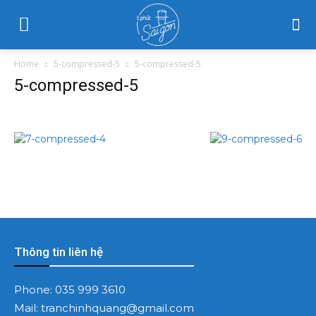
Home
5-compressed-5
5-compressed-5
5-compressed-5
Thông tin liên hệ
Phone:
035 999 3610
Mail:
tranchinhquang@gmail.com