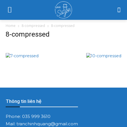
Home
8-compressed
8-compressed
8-compressed
Thông tin liên hệ
Phone:
035 999 3610
Mail:
tranchinhquang@gmail.com