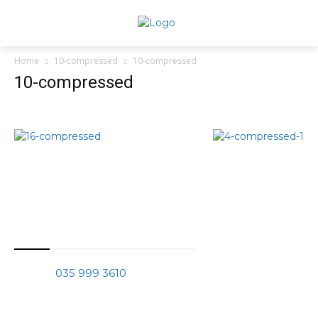
Home
10-compressed
10-compressed
10-compressed
Thông tin liên hệ
Phone:
035 999 3610
Mail:
tranchinhquang@gmail.com