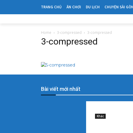
TRANG CHỦ
ĂN CHƠI
DU LỊCH
CHUYỆN SÀI GÒ
Home
3-compressed
3-compressed
3-compressed
Bài viết mới nhất
Sample post title 
8 August, 2026
Khác