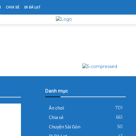
N
CHIA SẺ
ĐI ĐÀ LẠT
Danh mục
Ăn chơi
701
0
Chia sẻ
661
Chuyện Sài Gòn
50