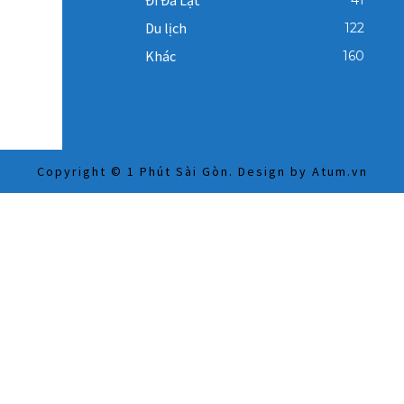
Đi Đà Lạt
41
1
Du lịch
122
Khác
160
2
Copyright © 1 Phút Sài Gòn. Design by
Atum.vn