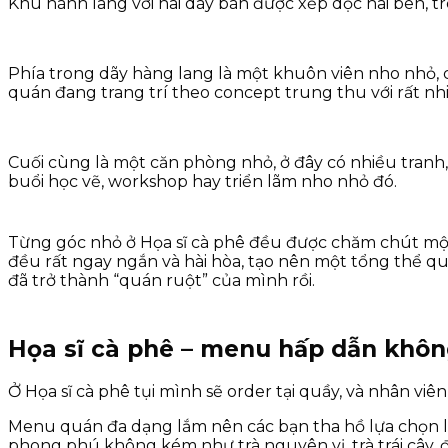
Khu hành lang với hai dãy bàn được xếp dọc hai bên, 
Phía trong dãy hàng lang là một khuôn viên nho nhỏ, c
quán đang trang trí theo concept trung thu với rất nh
Cuối cùng là một căn phòng nhỏ, ở đây có nhiều tranh
buổi học vẽ, workshop hay triển lãm nho nhỏ đó.
Từng góc nhỏ ở Họa sĩ cà phê đều được chăm chút một c
đều rất ngay ngắn và hài hòa, tạo nên một tổng thể qu
đã trở thành “quán ruột” của mình rồi.
Họa sĩ cà phê – menu hấp dẫn khô
Ở Họa sĩ cà phê tụi mình sẽ order tại quầy, và nhân vi
Menu quán đa dạng lắm nên các bạn tha hồ lựa chọn luôn
phong phú không kém như trà nguyên vị, trà trái cây, 