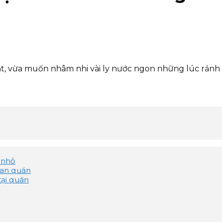
 vừa muốn nhâm nhi vài ly nước ngon những lúc rảnh rỗi
 nhỏ
ian quán
tại quán