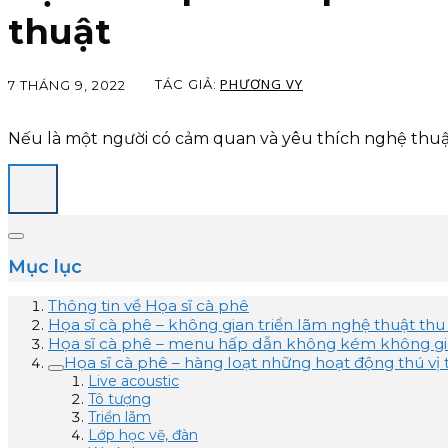
thuật
PHƯƠNG VY
TÁC GIẢ:
7 THÁNG 9, 2022
Nếu là một người có cảm quan và yêu thích nghệ thuật,
Mục lục
Thông tin về Họa sĩ cà phê
Họa sĩ cà phê – không gian triển lãm nghệ thuật thu
Họa sĩ cà phê – menu hấp dẫn không kém không g
Họa sĩ cà phê – hàng loạt những hoạt động thú vị 
Live acoustic
Tô tượng
Triển lãm
Lớp học vẽ, đàn