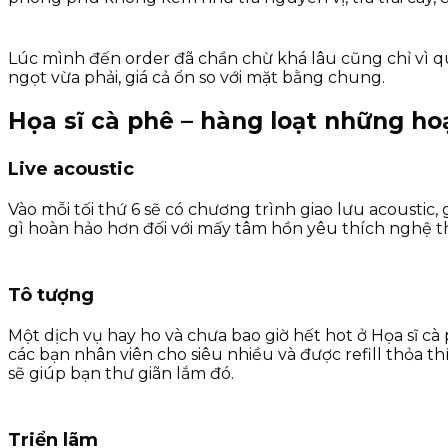
Lúc mình đến order đã chần chừ khá lâu cũng chỉ vì qu
ngọt vừa phải, giá cả ổn so với mặt bằng chung.
Họa sĩ cà phê – hàng loạt những hoạ
Live acoustic
Vào mỗi tối thứ 6 sẽ có chương trình giao lưu acousti
gì hoàn hảo hơn đối với mấy tâm hồn yêu thích nghệ t
Tô tượng
Một dịch vụ hay ho và chưa bao giờ hết hot ở Họa sĩ cà 
các bạn nhân viên cho siêu nhiều và được refill thỏa t
sẽ giúp bạn thư giãn lắm đó.
Triển lãm