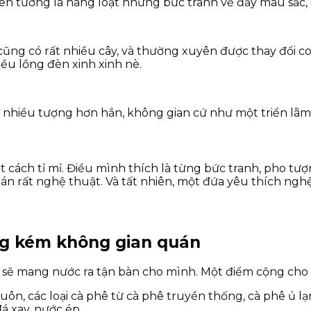
trên tường là hàng loạt những bức tranh vẽ đầy màu sắc
ũng có rất nhiều cây, và thường xuyên được thay đổi co
iều lồng đèn xinh xinh nè.
, nhiều tượng hơn hẳn, không gian cứ như một triển lãm
ách tỉ mỉ. Điều mình thích là từng bức tranh, pho tượng
án rất nghệ thuật. Và tất nhiên, một đứa yêu thích nghệ
ng kém không gian quán
ên sẽ mang nước ra tận bàn cho mình. Một điểm cộng cho 
, các loại cà phê từ cà phê truyền thống, cà phê ủ lạnh
đá xay, nước ép…