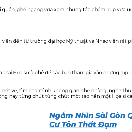
 tại quán, ghé ngang vừa xem những tác phẩm đẹp vừa uố
ng viên đến từ trường đại học Mỹ thuật và Nhạc viện rấ
tại Họa sĩ cà phê để các bạn tham gia vào những dịp rả
nét vẽ, tìm cho mình không gian nhẹ nhàng, nghệ thuật
ộng hay, từng chút từng chút một tạo nên một Họa sĩ c
Ngắm Nhìn Sài Gòn 
Cư Tôn Thất Đạm