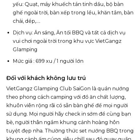
yếu: Quạt, máy khuếch tán tinh dầu, bộ bàn
ghế ngoài trời, bàn xếp trong lều, khăn tắm, bàn
chải, dép,….
Dịch vụ: Ăn sáng, Ăn tối BBQ và tất cả dịch vụ
vui chơi ngoài trời trong khu vực VietGangz
Glamping
Mức giá : 699 xu / 1 người lớn
Đối với khách không lưu trú
VietGangz Glamping Club SaiGon là quán nướng
theo phong cách camping với đồ ăn chất lượng,
khuôn viên rộng rãi có sẵn bàn ghế để mọi người
sử dụng. Mọi người hãy check in sớm để cùng bạn
bè, người thân ngắm khung cảnh hoàng hôn
tuyệt đẹp nha. Thường thức set nướng BBQ trong
khung cảnh ấm cúng, siêu chill sau đó quay quần