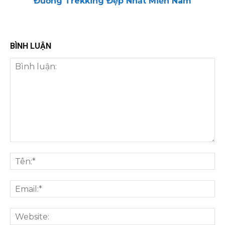
Đường Trekking Đẹp Nhất Miền Nam
BÌNH LUẬN
Bình
luận:
Tên
Ema
We