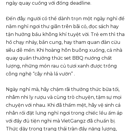
ngày quay cuồng với đống deadline.
Đến đây. người có thể dành trọn một ngày nghỉ để
nằm nghỉ ngơi thư giãn trên bãi cỏ, đọc sách hay
tận hưởng bầu không khí tuyệt vời. Trẻ em thì tha
hồ chạy nhảy, bắn cung, hay tham quan đàn cừu
siêu dễ mến. Khi hoàng hôn buông xuống, cả nhà
quay quần thưởng thức set BBQ nướng chất
lượng, những món rau củ tươi xanh được trồng
công nghệ “cây nhà lá vườn” .
Ngày nghỉ mà, hãy chậm rãi thưởng thức bữa tối,
nhâm nhi ly rượu và cùng trò chuyện, tậm sự mọi
chuyện với nhau. Khi đã thấm mệt, hãy vệ sinh cá
nhân rồi đặt lưng nghỉ ngơi trong chiếc lều ấm áp
với đầy đủ tiện nghi mà VietGangz đã chuẩn bị.
Thức dậy trong trạng thái tràn đầy năng lượng,