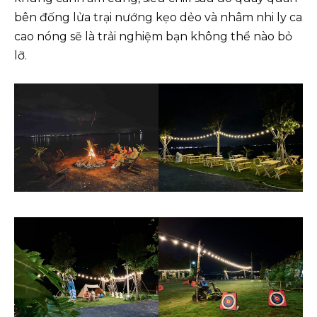
bên đống lửa trại nướng kẹo dẻo và nhâm nhi ly ca
cao nóng sẽ là trải nghiệm bạn không thể nào bỏ
lỡ.