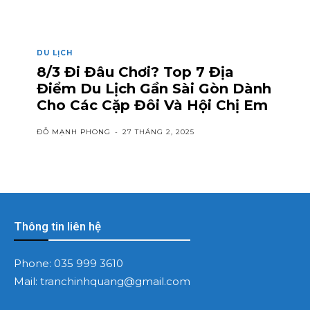
DU LỊCH
8/3 Đi Đâu Chơi? Top 7 Địa
Điểm Du Lịch Gần Sài Gòn Dành
Cho Các Cặp Đôi Và Hội Chị Em
ĐỖ MẠNH PHONG
-
27 THÁNG 2, 2025
Thông tin liên hệ
Phone:
035 999 3610
Mail:
tranchinhquang@gmail.com