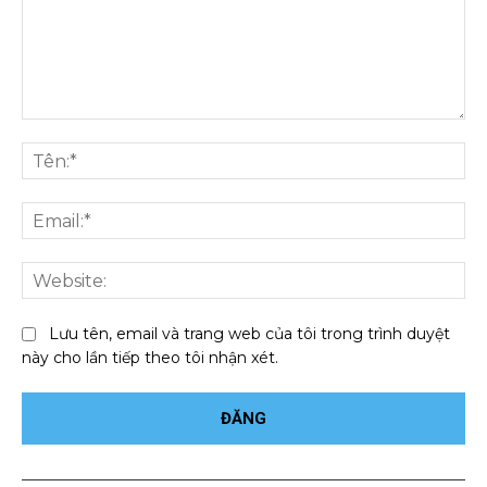
Bình
luận:
Tên
Ema
We
Lưu tên, email và trang web của tôi trong trình duyệt
này cho lần tiếp theo tôi nhận xét.