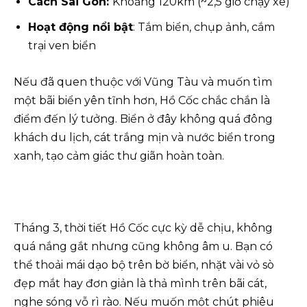
Cách Sài Gòn:
Khoảng 120km (~2,5 giờ chạy xe)
Hoạt động nổi bật
: Tắm biển, chụp ảnh, cắm
trại ven biển
Nếu đã quen thuộc với Vũng Tàu và muốn tìm
một bãi biển yên tĩnh hơn, Hồ Cốc chắc chắn là
điểm đến lý tưởng. Biển ở đây không quá đông
khách du lịch, cát trắng mịn và nước biển trong
xanh, tạo cảm giác thư giãn hoàn toàn.
Tháng 3, thời tiết Hồ Cốc cực kỳ dễ chịu, không
quá nắng gắt nhưng cũng không âm u. Bạn có
thể thoải mái dạo bộ trên bờ biển, nhặt vài vỏ sò
đẹp mắt hay đơn giản là thả mình trên bãi cát,
nghe sóng vỗ rì rào. Nếu muốn một chút phiêu