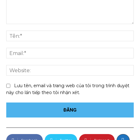
Bình
luận:
Tên
Ema
We
Lưu tên, email và trang web của tôi trong trình duyệt
này cho lần tiếp theo tôi nhận xét.