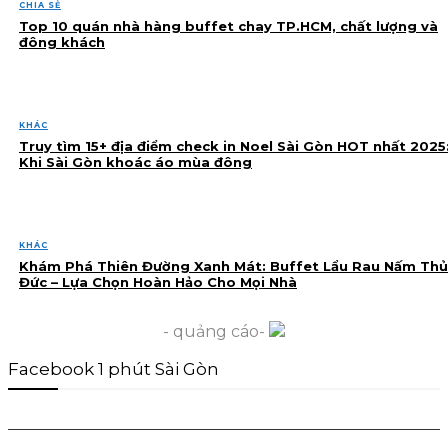
CHIA SẺ
Top 10 quán nhà hàng buffet chay TP.HCM, chất lượng và
đông khách
KHÁC
Truy tìm 15+ địa điểm check in Noel Sài Gòn HOT nhất 2025
Khi Sài Gòn khoác áo mùa đông
KHÁC
Khám Phá Thiên Đường Xanh Mát: Buffet Lẩu Rau Nấm Thủ
Đức – Lựa Chọn Hoàn Hảo Cho Mọi Nhà
- quảng cáo-
Facebook 1 phút Sài Gòn