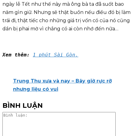
ngày lễ Tết như thế này mà ông bà ta đã suốt bao
năm gìn giữ. Nhưng sẽ thật buồn nếu điều đó bị làm
trái đi, thật tiếc cho những giá trị vốn có của nó cũng
dần bị phai mờ vì chẳng có ai còn nhớ đến nữa…
Xem thêm:
1 phút Sài Gòn.
Trung Thu xưa và nay – Bây giờ rực rỡ
nhưng liệu có vui
BÌNH LUẬN
Bình
luận: