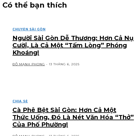
Có thể bạn thích
CHUYỆN SÀI GÒN
Người Sài Gòn Dễ Thương: Hơn Cả Nụ
Cười, Là Cả Một “Tấm Lòng” Phóng
Khoáng!
ĐỖ MẠNH PHONG
-
13 THÁNG 6, 2025
CHIA SẺ
Cà Phê Bệt Sài Gòn: Hơn Cả Một
Thức Uống, Đó Là Nét Văn Hóa “Thở”
Của Phố Phường!