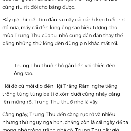
cũng ríu rít đòi cho bằng được.
Bây giờ thì biết tìm đâu ra mấy cái bánh kẹo tuổi thơ
đó nữa, mấy cái đèn lồng ông sao biểu tượng cho
mùa Trung Thu của tụi nhỏ cũng dần dần thay thế
bằng những thứ lồng đèn dùng pin khác mất rồi.
Trung Thu thuở nhỏ gắn liền với chiếc đèn
ông sao.
Hồi đó cứ mỗi dịp đến Hội Trăng Rằm, nghe tiếng
trống tùng tùng bé tí ở xóm dưới cũng nhảy cẫng
lên mừng rỡ, Trung Thu thuở nhỏ là vậy.
Càng ngày, Trung Thu đến càng rực rỡ và nhiều
những thứ nguy nga hơn, chẳng còn là cái ngày để ta
mong nhớ trông trăng phá cỗ. Trung Thu bây giờ,