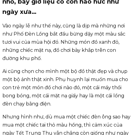
nhỏ, bây giờ liệu có còn háo hức như
ngày xưa…
Vào ngày lễ như thế này, cũng là dịp mà những nơi
như Phố Đèn Lồng bắt đầu bừng dậy một màu sắc
tươi vui của mùa hội đó. Những món đồ xanh đỏ,
những chiếc mặt nạ, đồ chơi bày khắp trên con
đường khu phố.
Ai cũng chọn cho mình một bộ đồ thật đẹp và chụp
một bộ ảnh thật xinh. Phụ huynh lại muốn mua cho
con trẻ một món đồ chơi nào đó, một cái máy thổi
bong bóng, một cái mặt nạ giấy hay là một cái lồng
đèn chạy bằng điện.
Nhưng hình như, dù mua một chiếc đèn ông sao hay
mua một chiếc tai thỏ màu hồng, thì cảm xúc của
ngày Tết Trung Thu vẫn chẳng còn giống như ngày