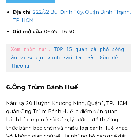
Địa chỉ
:
222/52 Bùi Đình Túy, Quận Bình Thạnh,
TP. HCM
Giờ mở cửa
: 06:45 – 18:30
Xem thêm tại: 
TOP 15 quán cà phê sống 
ảo view cực xinh xắn tại Sài Gòn dễ 
thương
6.Ông Trùm Bánh Huế
Nằm tại 20 Huỳnh Khương Ninh, Quận 1, TP. HCM,
quán Ông Trùm Bánh Huế là điểm đến quán
bánh bèo ngon ở Sài Gòn, lý tưởng để thưởng
thức bánh bèo chén và nhiều loại bánh Huế khác.
Với không gian chủ yếu là những bộ bàn ghế đặt