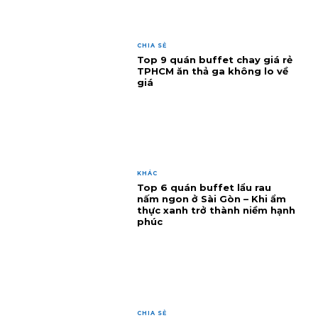
CHIA SẺ
Top 9 quán buffet chay giá rẻ
TPHCM ăn thả ga không lo về
giá
KHÁC
Top 6 quán buffet lẩu rau
nấm ngon ở Sài Gòn – Khi ẩm
thực xanh trở thành niềm hạnh
phúc
CHIA SẺ