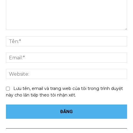
Bình
luận:
Tên
Ema
We
Lưu tên, email và trang web của tôi trong trình duyệt
này cho lần tiếp theo tôi nhận xét.