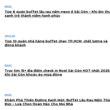
KHÁC
Top 6 quán buffet lẩu rau nấm ngon ở Sài Gòn – Khi ẩm th
xanh trở thành niềm hạnh phúc
CHIA SẺ
Top 10 quán nhà hàng buffet chay TP.HCM, chất lượng và
đông khách
KHÁC
Truy tìm 15+ địa điểm check in Noel Sài Gòn HOT nhất 2025
Khi Sài Gòn khoác áo mùa đông
KHÁC
Khám Phá Thiên Đường Xanh Mát: Buffet Lẩu Rau Nấm Thủ
Đức – Lựa Chọn Hoàn Hảo Cho Mọi Nhà