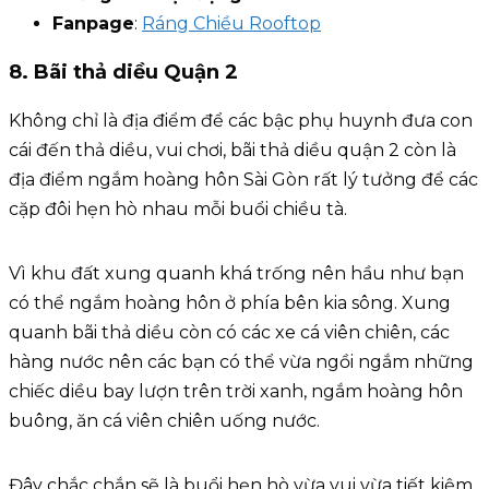
Fanpage
:
Ráng Chiều Rooftop
8. Bãi thả diều Quận 2
Không chỉ là địa điểm để các bậc phụ huynh đưa con
cái đến thả diều, vui chơi, bãi thả diều quận 2 còn là
địa điểm ngắm hoàng hôn Sài Gòn rất lý tưởng để các
cặp đôi hẹn hò nhau mỗi buổi chiều tà.
Vì khu đất xung quanh khá trống nên hầu như bạn
có thể ngắm hoàng hôn ở phía bên kia sông. Xung
quanh bãi thả diều còn có các xe cá viên chiên, các
hàng nước nên các bạn có thể vừa ngồi ngắm những
chiếc diều bay lượn trên trời xanh, ngắm hoàng hôn
buông, ăn cá viên chiên uống nước.
Đây chắc chắn sẽ là buổi hẹn hò vừa vui vừa tiết kiệm,