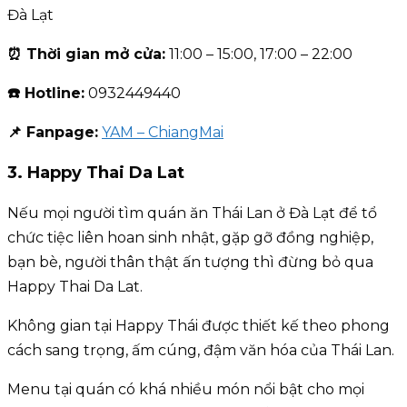
Đà Lạt
⏰ Thời gian mở cửa:
11:00 – 15:00, 17:00 – 22:00
☎️ Hotline:
0932449440
📌 Fanpage:
YAM – ChiangMai
3. Happy Thai Da Lat
Nếu mọi người tìm quán ăn Thái Lan ở Đà Lạt để tổ
chức tiệc liên hoan sinh nhật, gặp gỡ đồng nghiệp,
bạn bè, người thân thật ấn tượng thì đừng bỏ qua
Happy Thai Da Lat.
Không gian tại Happy Thái được thiết kế theo phong
cách sang trọng, ấm cúng, đậm văn hóa của Thái Lan.
Menu tại quán có khá nhiều món nổi bật cho mọi