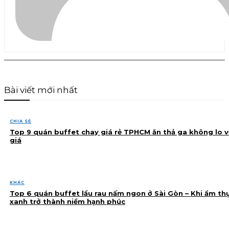
Bài viết mới nhất
CHIA SẺ
Top 9 quán buffet chay giá rẻ TPHCM ăn thả ga không lo v
giá
KHÁC
Top 6 quán buffet lẩu rau nấm ngon ở Sài Gòn – Khi ẩm th
xanh trở thành niềm hạnh phúc