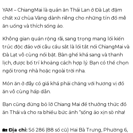
YAM – ChiangMai là quán ăn Thái Lan ở Đà Lạt đậm
chất xứ chùa Vàng dành riêng cho những tín đồ mê
ăn uống và thích sống ảo.
Không gian quán rộng rãi, sang trọng mang lối kiến
trúc độc đáo với câu cầu sắt là lối tắt nối ChiangMai và
Đà Lạt vô cùng nổi bật. Bàn ghế khá sang và thanh
lịch, được bố trí khoảng cách hợp lý. Bạn có thể chọn
ngồi trong nhà hoặc ngoài trời nha.
Món ăn ở đây có giá khá phải chăng với hương vị đồ
ăn vô cùng hấp dẫn.
Bạn cũng đừng bỏ lỡ Chiang Mai để thưởng thức đồ
ăn Thái và cho ra bhiều bức ảnh “sống ảo xịn sò nha!
🏡 Địa chỉ:
Số 286 (88 số cũ) Hai Bà Trưng, Phường 6,