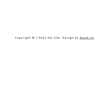
Copyright © 1 Phút Sài Gòn. Design by
Atum.vn