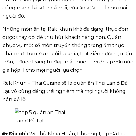
cúng mang lại sự thoải mái, vừa ăn vừa chill cho mọi
người đó.
Những món ăn tại Rak Khun khá đa dạng, thực đơn
được thay đổi để thu hút khách hàng hơn. Quán
phục vụ một số món truyền thống trong ẩm thực
Thái như: Tom Yum, gỏi ba khía, thịt xiên nướng, miến
trộn,… được trang trí đẹp mắt, hương vị ổn áp với mức
giá hợp lí cho mọi người lựa chọn.
Rak Khun – Thai Cuisine sẽ là quán ăn Thái Lan ở Đà
Lạt vô cùng đáng trải nghiệm mà mọi người không
nên bỏ lỡ!
🏡 Địa chỉ:
23 Thủ Khoa Huân, Phường 1, Tp Đà Lạt