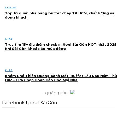
CHIA SẺ
Top 10 quán nhà hàng buffet chay TP.HCM, chất lượng và
đông khách
KHÁC
Truy tìm 15+ địa điểm check in Noel Sài Gòn HOT nhất 2025
Khi Sài Gòn khoác áo mùa đông
KHÁC
Khám Phá Thiên Đường Xanh Mát: Buffet Lẩu Rau Nấm Thủ
Đức – Lựa Chọn Hoàn Hảo Cho Mọi Nhà
- quảng cáo-
Facebook 1 phút Sài Gòn