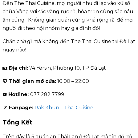
Đến The Thai Cuisine, mọi người như đi lạc vào xứ sở
chùa Vàng với sắc vàng rực rỡ, hòa trộn cùng sắc nâu
ấm cúng. Không gian quán cũng khá rộng rãi để mọi
người đi theo hội nhóm hay gia đình đó!
Chần chờ gì mà không đến The Thai Cuisine tại Đà Lạt
ngay nào!
🏡
Địa chỉ:
74 Yersin, Phường 10, TP Đà Lạt
⏰ Thời gian mở cửa:
10:00 – 22:00
☎️ Hotline:
077 282 7799
📌 Fanpage:
Rak Khun – Thai Cuisine
Tổng Kết
Trên đây là 5 quán ăn Thái Lan ở Đà Lạt mà tín đồ đồ