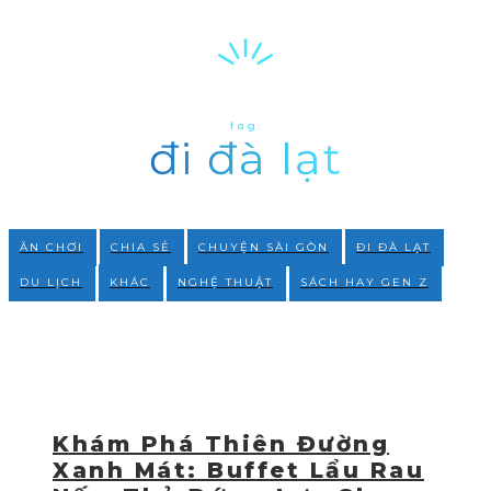
tag:
đi đà lạt
ĂN CHƠI
CHIA SẺ
CHUYỆN SÀI GÒN
ĐI ĐÀ LẠT
DU LỊCH
KHÁC
NGHỆ THUẬT
SÁCH HAY GEN Z
Khám Phá Thiên Đường
Xanh Mát: Buffet Lẩu Rau