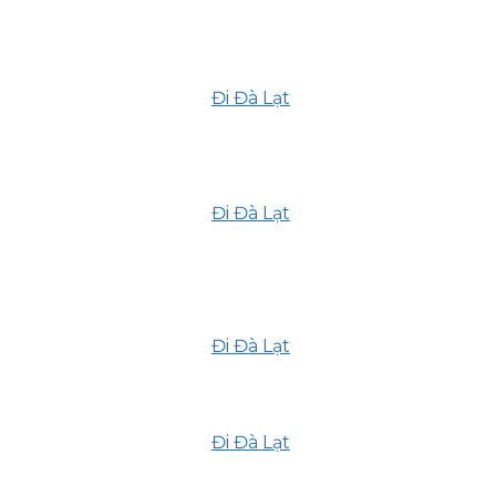
Lên Đà Lạt Ngắm Hoa Dã Quỳ Nở
Rộ Rực Rỡ
Đi Đà Lạt
7 Tháng 11, 2023
Khám phá Mùa Thu Đà Lạt – Thiên
đàng nhiệt đới trên cao nguyên
Đi Đà Lạt
12 Tháng 9, 2023
Trekking Langbiang – Cuộc Hành
Trình Khám Phá Vẻ Đẹp Hoang Sơ
Tại Đà Lạt
Đi Đà Lạt
22 Tháng 8, 2023
Điểm danh 10 nhà hàng Âu ở Đà Lạt
ngon chuẩn vị
Đi Đà Lạt
13 Tháng 2, 2023