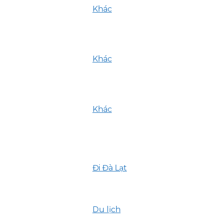
Khác
16 Tháng 9, 2024
Mách bạn 10 địa chỉ bán bánh mì
xíu mại ngon ở Đà Lạt
Khác
16 Tháng 9, 2024
Khám phá 11 quán bán đồ nướng
ngon ở Đà Lạt không nên bỏ lỡ
Khác
16 Tháng 9, 2024
Duyên Cầm Máy Ảnh (coemdien) –
“Mình chụp ảnh, kể chuyện tình yêu
loài người”
Đi Đà Lạt
26 Tháng 2, 2024
Ngắm nhìn hoa mai anh đào Đà Lạt
bừng nở rực rỡ đầu năm
Du lịch
19 Tháng 2, 2024