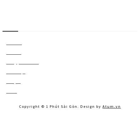
Danh mục
Ăn chơi
701
Chia sẻ
661
Chuyện Sài Gòn
50
Đi Đà Lạt
41
Du lịch
122
Khác
160
Copyright © 1 Phút Sài Gòn. Design by
Atum.vn