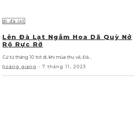
đi đà lạt
Lên Đà Lạt Ngắm Hoa Dã Quỳ Nở
Rộ Rực Rỡ
Cứ từ tháng 10 trở đi, khi mùa thu về, Đà...
hoàng giang
-
7 tháng 11, 2023