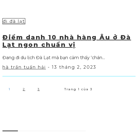
đi đà lạt
Điểm danh 10 nhà hàng Âu ở Đà
Lạt ngon chuẩn vị
Đang đi du lịch Đà Lạt mà bạn cảm thấy ‘chán...
hà trần tuấn hải
-
13 tháng 2, 2023
1
2
3
Trang 1 của 3
Thông tin liên hệ