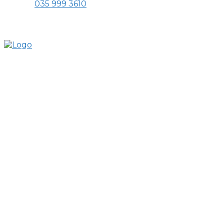
Phone:
035 999 3610
Mail:
tranchinhquang@gmail.com