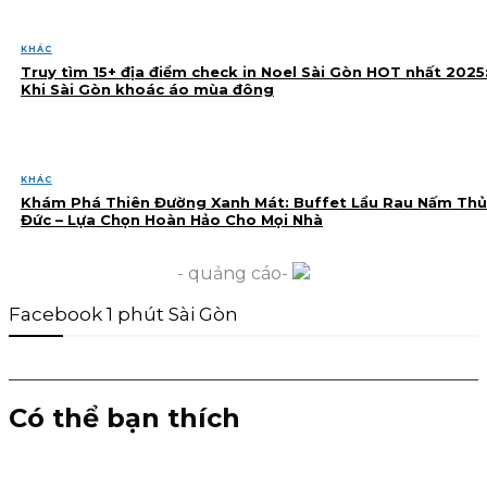
KHÁC
Truy tìm 15+ địa điểm check in Noel Sài Gòn HOT nhất 2025
Khi Sài Gòn khoác áo mùa đông
KHÁC
Khám Phá Thiên Đường Xanh Mát: Buffet Lẩu Rau Nấm Thủ
Đức – Lựa Chọn Hoàn Hảo Cho Mọi Nhà
- quảng cáo-
Facebook 1 phút Sài Gòn
Có thể bạn thích