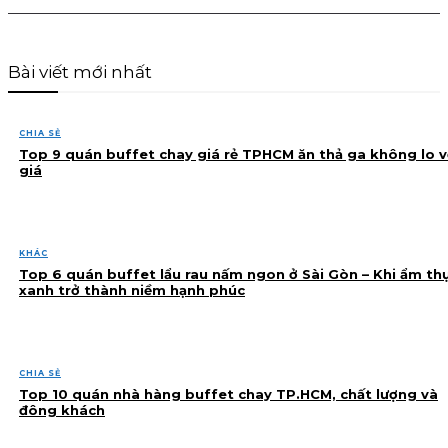
Bài viết mới nhất
CHIA SẺ
Top 9 quán buffet chay giá rẻ TPHCM ăn thả ga không lo v
giá
KHÁC
Top 6 quán buffet lẩu rau nấm ngon ở Sài Gòn – Khi ẩm th
xanh trở thành niềm hạnh phúc
CHIA SẺ
Top 10 quán nhà hàng buffet chay TP.HCM, chất lượng và
đông khách