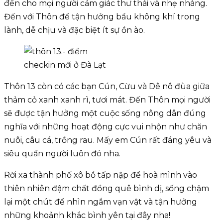
đến cho mọi người cảm giác thư thái và nhẹ nhàng.
Đến với Thôn để tận hưởng bầu không khí trong
lành, dễ chịu và đặc biệt ít sự ồn ào.
Thôn 13 còn có các bạn Cún, Cừu và Dê nô đùa giữa
thảm cỏ xanh xanh rì, tươi mát. Đến Thôn mọi người
sẽ được tận hưởng một cuộc sống nông dân đúng
nghĩa với những hoạt động cực vui nhộn như chăn
nuôi, câu cá, trồng rau. Mấy em Cún rất đáng yêu và
siêu quấn người luôn đó nha.
Rời xa thành phố xô bồ tấp nập để hoà mình vào
thiên nhiên đậm chất đồng quê bình dị, sống chậm
lại một chút để nhìn ngắm vạn vật và tận hưởng
những khoảnh khắc bình yên tại đây nha!