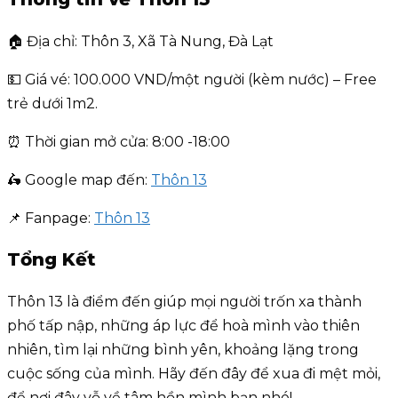
🏠 Địa chỉ: Thôn 3, Xã Tà Nung, Đà Lạt
💵 Giá vé: 100.000 VND/một người (kèm nước) – Free
trẻ dưới 1m2.
⏰ Thời gian mở cửa: 8:00 -18:00
🛵 Google map đến:
Thôn 13
📌 Fanpage:
Thôn 13
Tổng Kết
Thôn 13 là điểm đến giúp mọi người trốn xa thành
phố tấp nập, những áp lực để hoà mình vào thiên
nhiên, tìm lại những bình yên, khoảng lặng trong
cuộc sống của mình. Hãy đến đây để xua đi mệt mỏi,
để nơi đây vỗ về tâm hồn mình bạn nhé!