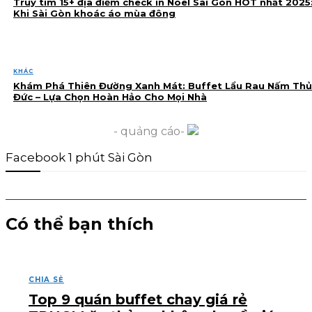
Truy tìm 15+ địa điểm check in Noel Sài Gòn HOT nhất 2025
Khi Sài Gòn khoác áo mùa đông
KHÁC
Khám Phá Thiên Đường Xanh Mát: Buffet Lẩu Rau Nấm Thủ
Đức – Lựa Chọn Hoàn Hảo Cho Mọi Nhà
- quảng cáo-
Facebook 1 phút Sài Gòn
Có thể bạn thích
CHIA SẺ
Top 9 quán buffet chay giá rẻ