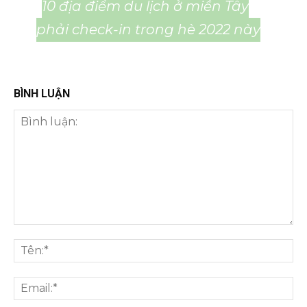
10 địa điểm du lịch ở miền Tây
phải check-in trong hè 2022 này
BÌNH LUẬN
Bình
luận:
Tên
Ema