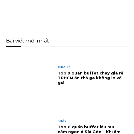
Bài viết mới nhất
CHIA SẺ
Top 9 quán buffet chay giá rẻ
TPHCM ăn thả ga không lo về
giá
KHÁC
Top 6 quán buffet lẩu rau
nấm ngon ở Sài Gòn – Khi ẩm