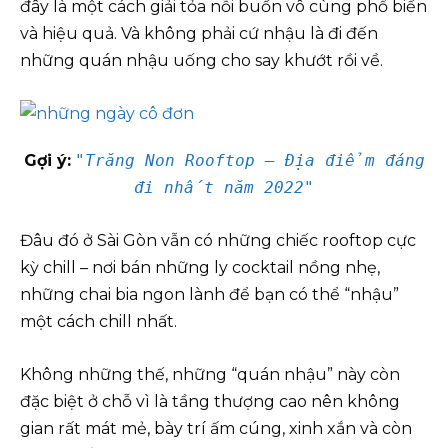
đây là một cách giải tỏa nỗi buồn vô cùng phổ biến
và hiệu quả. Và không phải cứ nhậu là đi đến
những quán nhậu uống cho say khướt rồi về.
Gợi ý:
"Trăng Non Rooftop – Địa điểm đáng
đi nhất năm 2022"
Đâu đó ở Sài Gòn vẫn có những chiếc rooftop cực
kỳ chill – nơi bán những ly cocktail nồng nhẹ,
những chai bia ngon lành để bạn có thể “nhậu”
một cách chill nhất.
Không những thế, những “quán nhậu” này còn
đặc biệt ở chỗ vì là tầng thượng cao nên không
gian rất mát mẻ, bày trí ấm cúng, xinh xắn và còn