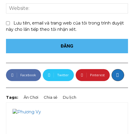
We
Lưu tên, email và trang web của tôi trong trình duyệt
này cho lần tiếp theo tôi nhận xét.
Facebook
Twitter
Pinterest
Tags:
Ăn Chơi
Chia sẻ
Du lịch