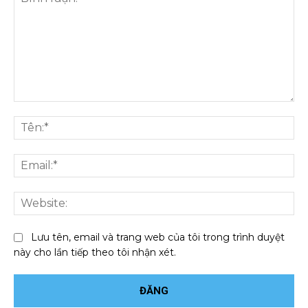
Bình
luận:
Tên
Ema
We
Lưu tên, email và trang web của tôi trong trình duyệt
này cho lần tiếp theo tôi nhận xét.