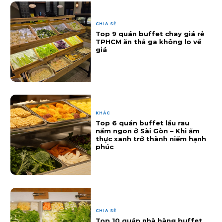
CHIA SẺ
Top 9 quán buffet chay giá rẻ
TPHCM ăn thả ga không lo về
giá
KHÁC
Top 6 quán buffet lẩu rau
nấm ngon ở Sài Gòn – Khi ẩm
thực xanh trở thành niềm hạnh
phúc
CHIA SẺ
Top 10 quán nhà hàng buffet