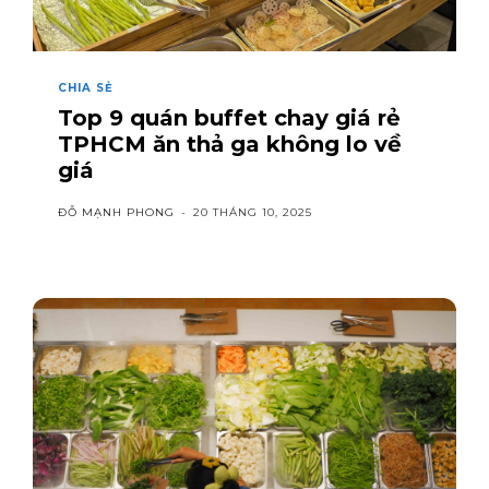
CHIA SẺ
Top 9 quán buffet chay giá rẻ
TPHCM ăn thả ga không lo về
giá
ĐỖ MẠNH PHONG
-
20 THÁNG 10, 2025