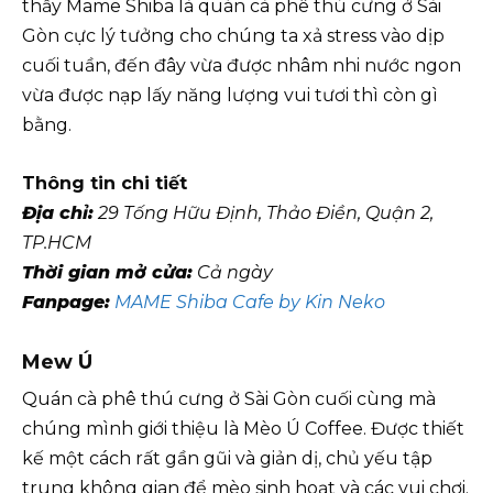
thấy Mame Shiba là quán cà phê thú cưng ở Sài
Gòn cực lý tưởng cho chúng ta xả stress vào dịp
cuối tuần, đến đây vừa được nhâm nhi nước ngon
vừa được nạp lấy năng lượng vui tươi thì còn gì
bằng.
Thông tin chi tiết
Địa chỉ:
29 Tống Hữu Định, Thảo Điền, Quận 2,
TP.HCM
Thời gian mở cửa:
Cả ngày
Fanpage:
MAME Shiba Cafe by Kin Neko
Mew Ú
Quán cà phê thú cưng ở Sài Gòn cuối cùng mà
chúng mình giới thiệu là Mèo Ú Coffee. Được thiết
kế một cách rất gần gũi và giản dị, chủ yếu tập
trung không gian để mèo sinh hoạt và các vui chơi.