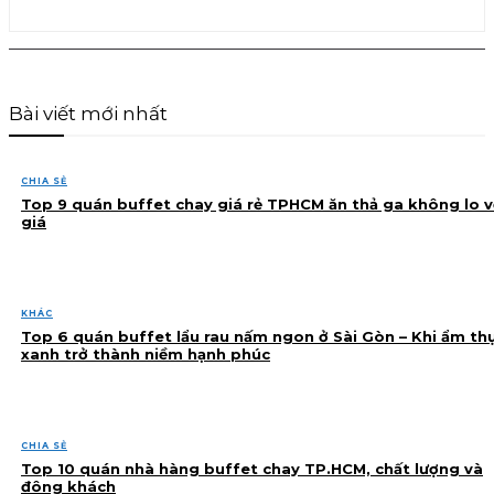
Bài viết mới nhất
CHIA SẺ
Top 9 quán buffet chay giá rẻ TPHCM ăn thả ga không lo v
giá
KHÁC
Top 6 quán buffet lẩu rau nấm ngon ở Sài Gòn – Khi ẩm th
xanh trở thành niềm hạnh phúc
CHIA SẺ
Top 10 quán nhà hàng buffet chay TP.HCM, chất lượng và
đông khách