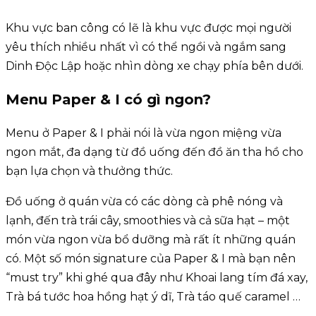
Khu vực ban công có lẽ là khu vực được mọi người
yêu thích nhiều nhất vì có thể ngồi và ngắm sang
Dinh Độc Lập hoặc nhìn dòng xe chạy phía bên dưới.
Menu Paper & I có gì ngon?
Menu ở Paper & I phải nói là vừa ngon miệng vừa
ngon mắt, đa dạng từ đồ uống đến đồ ăn tha hồ cho
bạn lựa chọn và thưởng thức.
Đồ uống ở quán vừa có các dòng cà phê nóng và
lạnh, đến trà trái cây, smoothies và cả sữa hạt – một
món vừa ngon vừa bổ dưỡng mà rất ít những quán
có. Một số món signature của Paper & I mà bạn nên
“must try” khi ghé qua đây như Khoai lang tím đá xay,
Trà bá tước hoa hồng hạt ý dĩ, Trà táo quế caramel …