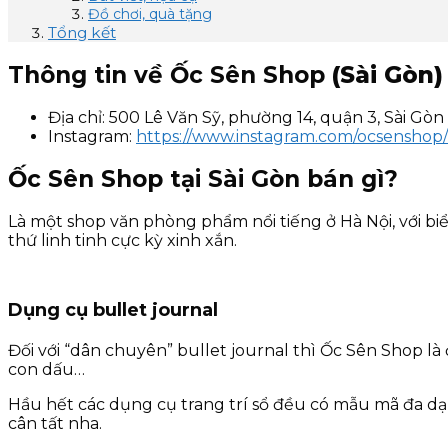
Đồ chơi, quà tặng
Tổng kết
Thông tin về Ốc Sên Shop
(Sài Gòn)
Địa chỉ: 500 Lê Văn Sỹ, phường 14, quận 3, Sài Gòn
Instagram:
https://www.instagram.com/ocsenshop/
Ốc Sên Shop tại Sài Gòn bán gì?
Là một shop văn phòng phẩm nổi tiếng ở Hà Nội, với b
thứ linh tinh cực kỳ xinh xắn.
Dụng cụ bullet journal
Đối với “dân chuyên” bullet journal thì Ốc Sên Shop là 
con dấu…
Hầu hết các dụng cụ trang trí sổ đều có mẫu mã đa dạ
cân tất nha.