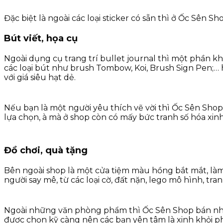
Đặc biệt là ngoài các loại sticker có sẵn thì ở Ốc Sên S
Bút viết, họa cụ
Ngoài dụng cụ trang trí bullet journal thì một phần k
các loại bút như brush Tombow, Koi, Brush Sign Pen;… hi
với giá siêu hạt dẻ.
Nếu bạn là một người yêu thích vẽ vời thì Ốc Sên Shop 
lựa chọn, à mà ở shop còn có mấy bức tranh số hóa xinh
Đồ chơi, quà tặng
Bên ngoài shop là một cửa tiệm màu hồng bắt mắt, làm 
người say mê, từ các loại cờ, đất nặn, lego mô hình, tra
Ngoài những văn phòng phẩm thì Ốc Sên Shop bán nhữn
được chọn kỹ càng nên các bạn yên tâm là xinh khỏi ph