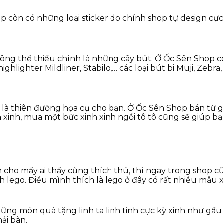
hop còn có những loại sticker do chính shop tự design cực
hông thể thiếu chính là những cây bút. Ở Ốc Sên Shop c
ghlighter Mildliner, Stabilo,… các loại bút bi Muji, Zebr
là thiên đường họa cụ cho bạn. Ở Ốc Sên Shop bán từ giấ
 xinh, mua một bức xinh xinh ngồi tô tô cũng sẽ giúp bạ
cho mấy ai thấy cũng thích thú, thì ngay trong shop cũn
nh lego. Điều mình thích là lego ở đây có rất nhiều mẫu x
g món quà tặng linh ta linh tinh cực kỳ xinh như gấu 
ải bàn.