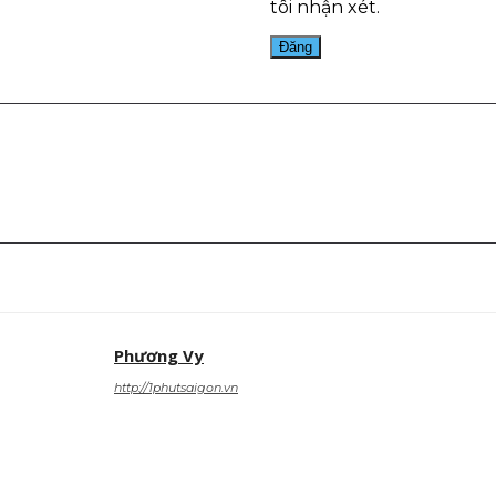
tôi nhận xét.
est
WhatsApp
Phương Vy
http://1phutsaigon.vn