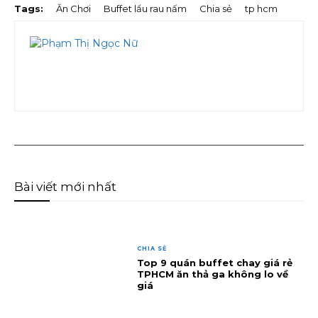
Tags:
Ăn Chơi
Buffet lẩu rau nấm
Chia sẻ
tp hcm
Bài viết mới nhất
CHIA SẺ
Top 9 quán buffet chay giá rẻ
TPHCM ăn thả ga không lo về
giá