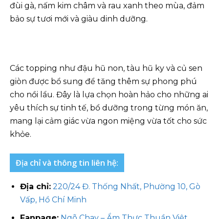
đùi gà, nấm kim châm và rau xanh theo mùa, đảm
bảo sự tươi mới và giàu dinh dưỡng.
Các topping như đậu hũ non, tàu hũ ky và củ sen
giòn được bổ sung để tăng thêm sự phong phú
cho nồi lẩu. Đây là lựa chọn hoàn hảo cho những ai
yêu thích sự tinh tế, bổ dưỡng trong từng món ăn,
mang lại cảm giác vừa ngon miệng vừa tốt cho sức
khỏe.
Địa chỉ và thông tin liên hệ:
Địa chỉ:
220/24 Đ. Thống Nhất, Phường 10, Gò
Vấp, Hồ Chí Minh
Fanpage:
Ngõ Chay – Ẩm Thực Thuần Việt