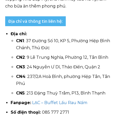
cho bữa ăn thêm phong phú.
Địa chỉ và thông tin liên hệ:
Địa chỉ:
CN1
: 37 Đường Số 10, KP 5, Phường Hiệp Bình
Chánh, Thủ Đức
CN2
: 9 Lê Trung Nghĩa, Phường 12, Tân Bình
CN3
: 24 Nguyễn Ư Dĩ, Thảo Điền, Quận 2
CN4
: 237/2A Hoà Bình, phường Hiệp Tân, Tân
Phú
CN5
: 213 Đặng Thuỳ Trâm, P13, Bình Thạnh
Fanpage:
LẠC – Buffet Lẩu Rau Nấm
Số điện thoại:
085 777 2771