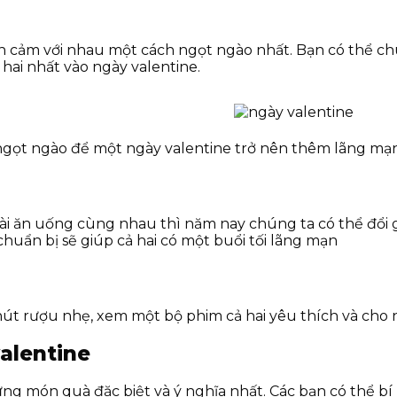
tình cảm với nhau một cách ngọt ngào nhất. Bạn có thể 
ai nhất vào ngày valentine.
ngọt ngào để một ngày valentine trở nên thêm lãng mạn
oài ăn uống cùng nhau thì năm nay chúng ta có thể đổi 
huẩn bị sẽ giúp cả hai có một buổi tối lãng mạn
hút rượu nhẹ, xem một bộ phim cả hai yêu thích và ch
alentine
ững món quà đặc biệt và ý nghĩa nhất. Các bạn có thể b