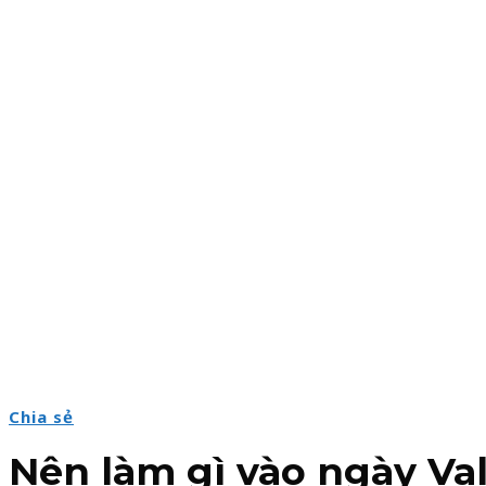
Chia sẻ
Nên làm gì vào ngày Va