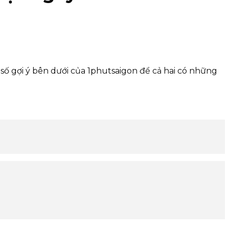
số gợi ý bên dưới của 1phutsaigon để cả hai có những