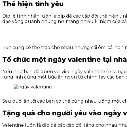
Thể hiện tình yêu
Dịp lễ tình nhân luôn là dịp để các cặp đôi thể hiện 
dạo vòng quanh những nơi mang nhiều kỉ niệm của cả h
Bạn cũng có thể trao cho nhau những cái ôm, cái hôn 
Tổ chức một ngày valentine tại nhà
Nếu như bạn đã quen với việc ngày valentine sẽ ra ng
lung linh cùng một bữa ăn ngon từ chính tay các bạn c
Sau buổi ăn tối các bạn có thể cùng nhau uống một c
Tặng quà cho người yêu vào ngày v
Valentine luôn là dịp để các cặp đôi tặng cho nhau nh