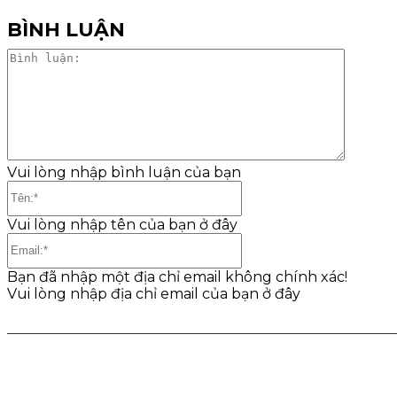
BÌNH LUẬN
Bình
luận:
Vui lòng nhập bình luận của bạn
Tên:*
Vui lòng nhập tên của bạn ở đây
Email:*
Bạn đã nhập một địa chỉ email không chính xác!
Vui lòng nhập địa chỉ email của bạn ở đây
Share
Facebook
Twitter
Pinter