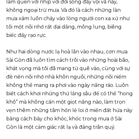
làm quen với nhịp với đời sống đầy vội vã này,
không ngoại trừ mưa. Và đó là cách những làn
mưa xám luôn chảy vào lòng người con xa xứ như
tôi một nỗi nhớ rất dai dẳng, mông lung, biêng
biếc đầy rạo rực.
Như hai dòng nước lạ hoà lẫn vào nhau, cơn mưa
Sài Gòn đã luôn tìm cách trôi vào những hoài bão,
khát vọng mà tôi đã mang từ quê vào, cùng với sự
đè nén nỗi nhớ nhà khôn nguôi, những nỗi niềm
không thể mang ra phơi vào ngày nắng ráo. Luôn
biết cách khơi những thứ lắng sâu để có thể “hong
khô” mà không cần một giọt nắng nào, làm trọn
vẹn thêm những tâm hồn lẻ loi ở miền đất hứa này
bằng cách bày cho khóc, khóc trong mưa ở Sài
Gòn là một cảm giác rất lạ và đáng trân quý.