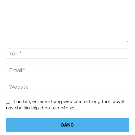
Bình
luận:
Tên
Ema
We
Lưu tên, email và trang web của tôi trong trình duyệt
này cho lần tiếp theo tôi nhận xét.