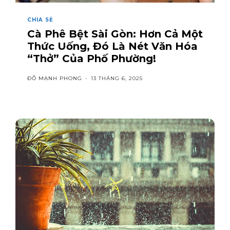
CHIA SẺ
Cà Phê Bệt Sài Gòn: Hơn Cả Một
Thức Uống, Đó Là Nét Văn Hóa
“Thở” Của Phố Phường!
ĐỖ MẠNH PHONG
-
13 THÁNG 6, 2025