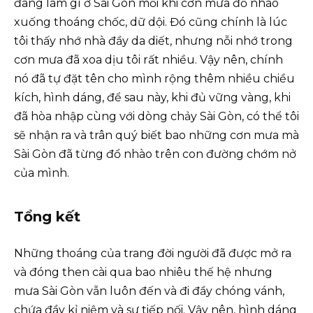
đang làm gì ở Sài Gòn mỗi khi cơn mưa đồ nhào
xuống thoáng chốc, dữ dội. Đó cũng chính là lúc
tôi thấy nhớ nhà đầy da diết, nhưng nỗi nhớ trong
cơn mưa đã xoa dịu tôi rất nhiều. Vậy nên, chính
nó đã tự đặt tên cho mình rộng thêm nhiều chiều
kích, hình dáng, để sau này, khi đủ vững vàng, khi
đã hòa nhập cùng với dòng chảy Sài Gòn, có thể tôi
sẽ nhận ra và trân quý biết bao những cơn mưa mà
Sài Gòn đã từng đổ nhào trên con đường chớm nở
của mình.
Tổng kết
Những thoáng của trang đời người đã được mở ra
và đóng then cài qua bao nhiêu thế hệ nhưng
mưa Sài Gòn vẫn luôn đến và đi đầy chóng vánh,
chứa đầy kỉ niệm và sự tiếp nối. Vậy nên, hình dáng