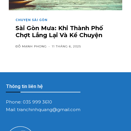
CHUYỆN SÀI GÒN
Sài Gòn Mưa: Khi Thành Phố
Chợt Lắng Lại Và Kể Chuyện
ĐỖ MẠNH PHONG
-
11 THÁNG 6, 2025
Thông tin liên hệ
Phone:
035 999 3610
Mail:
tranchinhquang@gmail.com