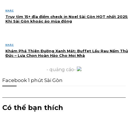
KHÁC
Truy tìm 15+ địa điểm check in Noel Sài Gòn HOT nhất 2025
Khi Sài Gòn khoác áo mùa đông
KHÁC
Khám Phá Thiên Đường Xanh Mát: Buffet Lẩu Rau Nấm Thủ
Đức – Lựa Chọn Hoàn Hảo Cho Mọi Nhà
- quảng cáo-
Facebook 1 phút Sài Gòn
Có thể bạn thích