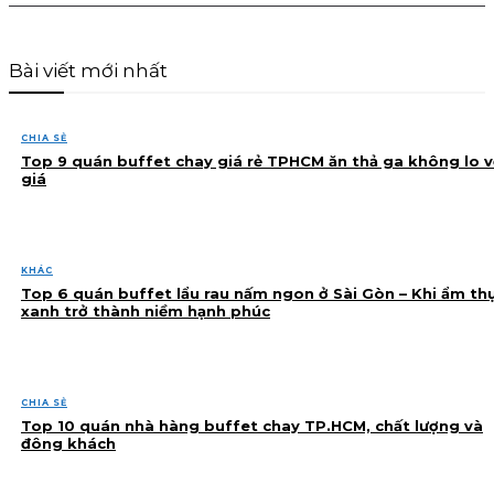
Bài viết mới nhất
CHIA SẺ
Top 9 quán buffet chay giá rẻ TPHCM ăn thả ga không lo v
giá
KHÁC
Top 6 quán buffet lẩu rau nấm ngon ở Sài Gòn – Khi ẩm th
xanh trở thành niềm hạnh phúc
CHIA SẺ
Top 10 quán nhà hàng buffet chay TP.HCM, chất lượng và
đông khách