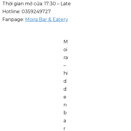
Thời gian mở cửa: 17:30 – Late
Hotline: 0359249727
Fanpage:
Moira Bar & Eatery
M
oi
ra
–
hi
d
d
e
n
b
a
r