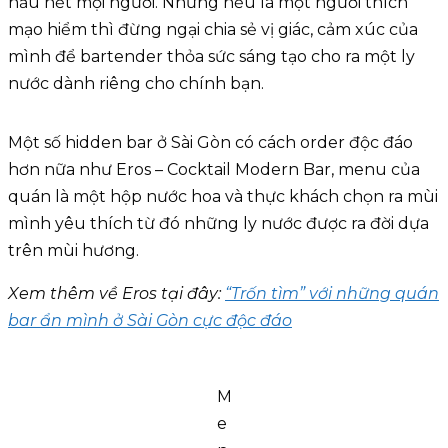
hầu hết mọi người. Nhưng nếu là một người thích
mạo hiểm thì đừng ngại chia sẻ vị giác, cảm xúc của
mình để bartender thỏa sức sáng tạo cho ra một ly
nước dành riêng cho chính bạn.
Một số hidden bar ở Sài Gòn có cách order độc đáo
hơn nữa như Eros – Cocktail Modern Bar, menu của
quán là một hộp nước hoa và thực khách chọn ra mùi
mình yêu thích từ đó những ly nước được ra đời dựa
trên mùi hương.
Xem thêm về Eros tại đây:
“Trốn tìm” với những quán
bar ẩn mình ở Sài Gòn cực độc đáo
M
e