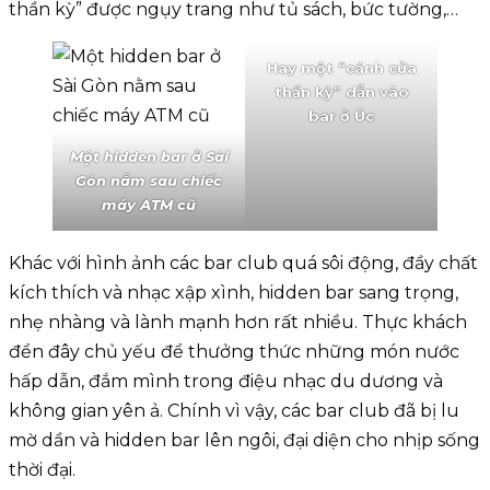
thần kỳ” được ngụy trang như tủ sách, bức tường,…
Hay một “cánh cửa
thần kỳ” dẫn vào
bar ở Úc
Một hidden bar ở Sài
Gòn nằm sau chiếc
máy ATM cũ
Khác với hình ảnh các bar club quá sôi động, đầy chất
kích thích và nhạc xập xình, hidden bar sang trọng,
nhẹ nhàng và lành mạnh hơn rất nhiều. Thực khách
đển đây chủ yếu để thưởng thức những món nước
hấp dẫn, đắm mình trong điệu nhạc du dương và
không gian yên ả. Chính vì vậy, các bar club đã bị lu
mờ dần và hidden bar lên ngôi, đại diện cho nhịp sống
thời đại.