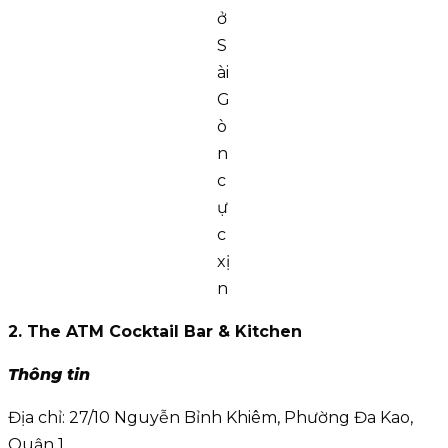
ở
S
ài
G
ò
n
c
ự
c
xị
n
2. The ATM Cocktail Bar & Kitchen
Thông tin
Địa chỉ: 27/10 Nguyễn Bỉnh Khiêm, Phường Đa Kao,
Quận 1