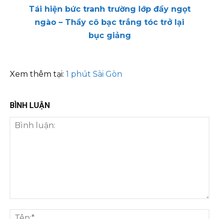
Tái hiện bức tranh trường lớp đầy ngọt
ngào – Thầy cô bạc trắng tóc trở lại
bục giảng
Xem thêm tại:
1 phút Sài Gòn
BÌNH LUẬN
Bình
luận:
Tên