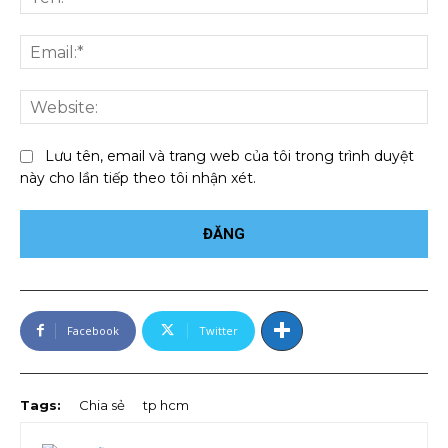
Ema
We
Lưu tên, email và trang web của tôi trong trình duyệt
này cho lần tiếp theo tôi nhận xét.
Facebook
Twitter
Tags:
Chia sẻ
tp hcm