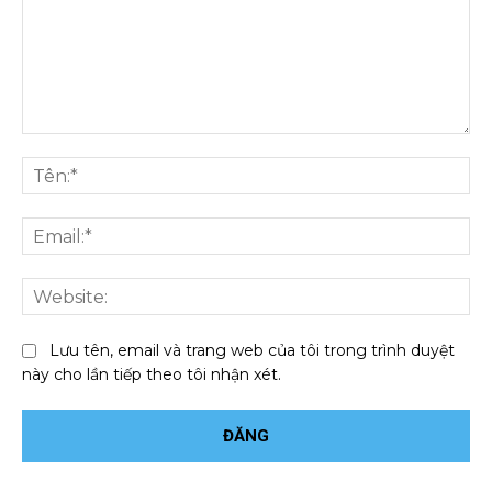
Bình
luận:
Tên
Ema
We
Lưu tên, email và trang web của tôi trong trình duyệt
này cho lần tiếp theo tôi nhận xét.