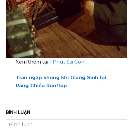
Xem thêm tại:
1 Phút Sài Gòn
Tràn ngập không khí Giáng Sinh tại
Ráng Chiều Rooftop
BÌNH LUẬN