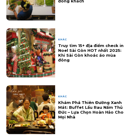
đông khách
KHÁC
Truy tìm 15+ địa điểm check in
Noel Sài Gòn HOT nhất 2025:
Khi Sài Gòn khoác áo mùa
đông
KHÁC
Khám Phá Thiên Đường Xanh
Mát: Buffet Lẩu Rau Nấm Thủ
Đức – Lựa Chọn Hoàn Hảo Cho
Mọi Nhà