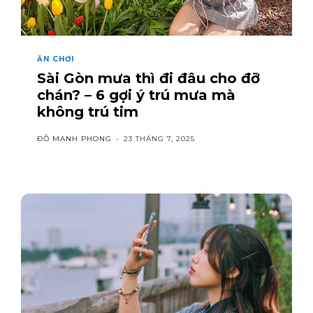
ĂN CHƠI
Sài Gòn mưa thì đi đâu cho đỡ
chán? – 6 gợi ý trú mưa mà
không trú tim
ĐỖ MẠNH PHONG
-
23 THÁNG 7, 2025