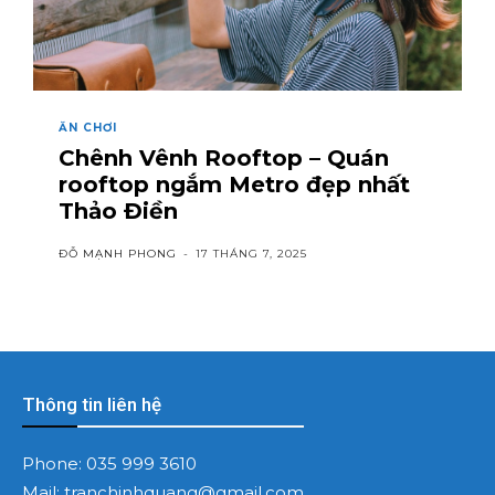
ĂN CHƠI
Chênh Vênh Rooftop – Quán
rooftop ngắm Metro đẹp nhất
Thảo Điền
ĐỖ MẠNH PHONG
-
17 THÁNG 7, 2025
Thông tin liên hệ
Phone:
035 999 3610
Mail:
tranchinhquang@gmail.com