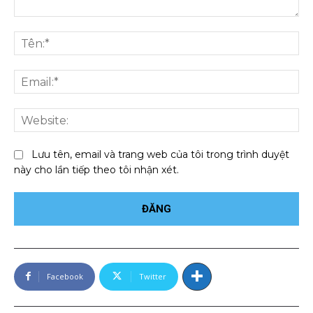
Bình
luận:
Tên
Ema
We
Lưu tên, email và trang web của tôi trong trình duyệt
này cho lần tiếp theo tôi nhận xét.
Facebook
Twitter