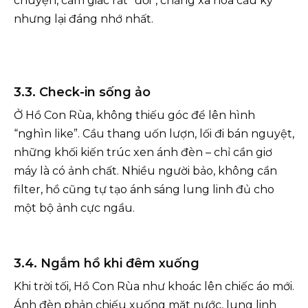
chuyện, cảm giác rất “đời”, chẳng xa hoa cầu kỳ
nhưng lại đáng nhớ nhất.
3.3. Check-in sống ảo
Ở Hồ Con Rùa, không thiếu góc để lên hình
“nghìn like”. Cầu thang uốn lượn, lối đi bán nguyệt,
những khối kiến trúc xen ánh đèn – chỉ cần giơ
máy là có ảnh chất. Nhiều người bảo, không cần
filter, hồ cũng tự tạo ánh sáng lung linh đủ cho
một bộ ảnh cực ngầu.
3.4. Ngắm hồ khi đêm xuống
Khi trời tối, Hồ Con Rùa như khoác lên chiếc áo mới.
Ánh đèn phản chiếu xuống mặt nước, lung linh