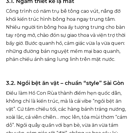
3.1. Ngắm thiết kế lạ mắt
Công trình có năm trụ bê tông cao vút, nâng đỡ
khối kiến trúc hình bông hoa ngay trung tâm.
Nhiều người tin bông hoa ấy tượng trưng cho bàn
tay rộng mở, chào đón sự giao thoa và viện trợ thời
bấy giờ. Bước quanh hồ, cảm giác vừa lạ vừa quen:
những đường bán nguyệt mềm mại bao quanh,
phản chiếu ánh sáng lung linh trên mặt nước.
3.2. Ngồi bệt ăn vặt – chuẩn “style” Sài Gòn
Điều làm Hồ Con Rùa thành điểm hẹn quốc dân,
không chỉ là kiến trúc, mà là cái vibe “ngồi bệt ăn
vặt”. Cứ tầm chiều tối, các hàng bánh tráng nướng,
xoài lắc, cá viên chiên… mọc lên, tỏa mùi thơm “cám
dỗ”. Ngồi quây quần với bạn bè, vừa ăn vừa tám