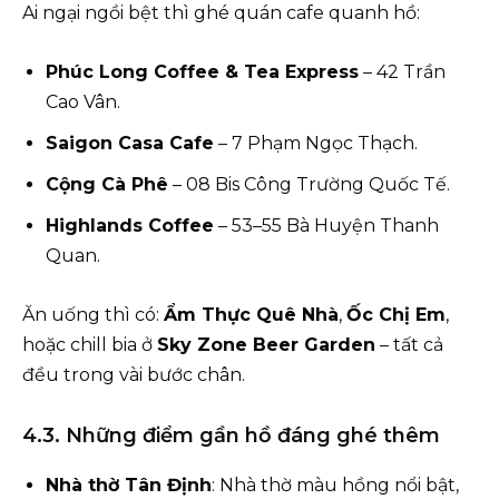
Ai ngại ngồi bệt thì ghé quán cafe quanh hồ:
Phúc Long Coffee & Tea Express
– 42 Trần
Cao Vân.
Saigon Casa Cafe
– 7 Phạm Ngọc Thạch.
Cộng Cà Phê
– 08 Bis Công Trường Quốc Tế.
Highlands Coffee
– 53–55 Bà Huyện Thanh
Quan.
Ăn uống thì có:
Ẩm Thực Quê Nhà
,
Ốc Chị Em
,
hoặc chill bia ở
Sky Zone Beer Garden
– tất cả
đều trong vài bước chân.
4.3. Những điểm gần hồ đáng ghé thêm
Nhà thờ Tân Định
: Nhà thờ màu hồng nổi bật,