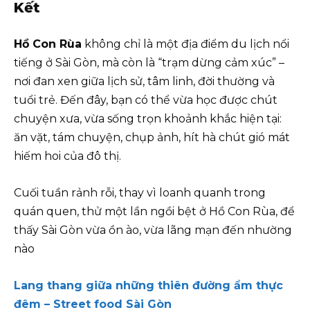
Kết
Hồ Con Rùa
không chỉ là một địa điểm du lịch nổi
tiếng ở Sài Gòn, mà còn là “trạm dừng cảm xúc” –
nơi đan xen giữa lịch sử, tâm linh, đời thường và
tuổi trẻ. Đến đây, bạn có thể vừa học được chút
chuyện xưa, vừa sống trọn khoảnh khắc hiện tại:
ăn vặt, tám chuyện, chụp ảnh, hít hà chút gió mát
hiếm hoi của đô thị.
Cuối tuần rảnh rỗi, thay vì loanh quanh trong
quán quen, thử một lần ngồi bệt ở Hồ Con Rùa, để
thấy Sài Gòn vừa ồn ào, vừa lãng mạn đến nhường
nào
Lang thang giữa những thiên đường ẩm thực
đêm – Street food Sài Gòn