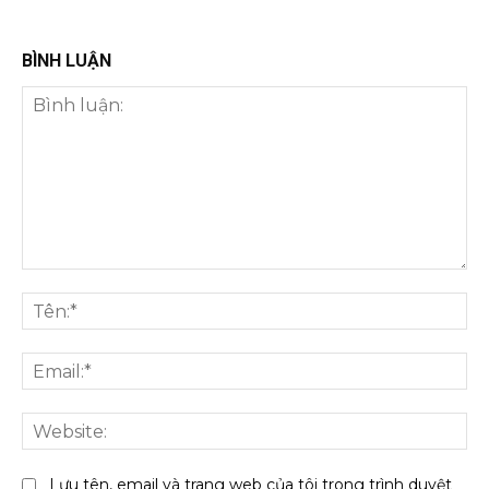
BÌNH LUẬN
Bình
luận:
Tên
Ema
We
Lưu tên, email và trang web của tôi trong trình duyệt