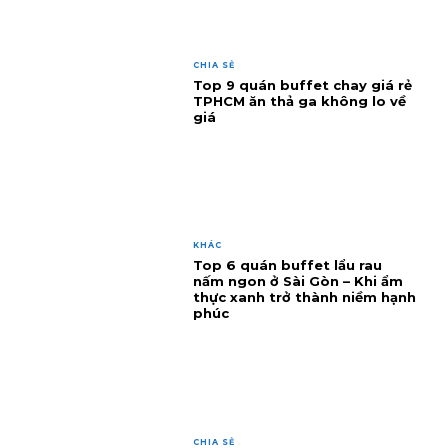
CHIA SẺ
Top 9 quán buffet chay giá rẻ
TPHCM ăn thả ga không lo về
giá
KHÁC
Top 6 quán buffet lẩu rau
nấm ngon ở Sài Gòn – Khi ẩm
thực xanh trở thành niềm hạnh
phúc
CHIA SẺ