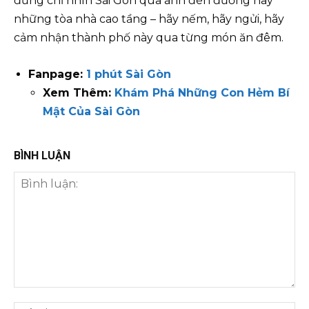
đừng chỉ nhìn Sài Gòn qua ánh đèn đường hay
những tòa nhà cao tầng – hãy nếm, hãy ngửi, hãy
cảm nhận thành phố này qua từng món ăn đêm.
Fanpage:
1 phút Sài Gòn
Xem Thêm:
Khám Phá Những Con Hẻm Bí
Mật Của Sài Gòn
BÌNH LUẬN
Bình
luận:
Tên