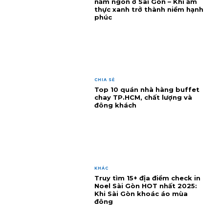
nấm ngon ở Sài Gòn – Khi ẩm
thực xanh trở thành niềm hạnh
phúc
CHIA SẺ
Top 10 quán nhà hàng buffet
chay TP.HCM, chất lượng và
đông khách
KHÁC
Truy tìm 15+ địa điểm check in
Noel Sài Gòn HOT nhất 2025:
Khi Sài Gòn khoác áo mùa
đông