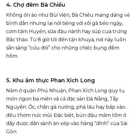
4. Chợ đêm Bà Chiểu
Không ồn ào như Bùi Viện, Bà Chiểu mang dáng vẻ
bình dân nhưng lại nổi tiếng với xôi gà béo ngậy,
cơm tấm Huyền, sữa đậu nành hay súp cua trứng
Bắc thảo. Từ 8 giờ tối đến tận khuya, nơi này luôn
sẵn sàng “cứu đói” cho những chiếc bụng đêm
hôm.
5. Khu ẩm thực Phan Xích Long
Nằm ở quận Phú Nhuận, Phan Xích Long quy tụ
món ngon ba miền và cả đặc sản Đà Nẵng, Tây
Nguyên. Ốc, chân gà nướng, phá lấu hay bắp xào…
đều thơm nức mũi. Đặc biệt, bún đậu mắm tôm ở
đây được dân sành ăn xếp vào hàng “đỉnh” của Sài
Gòn.