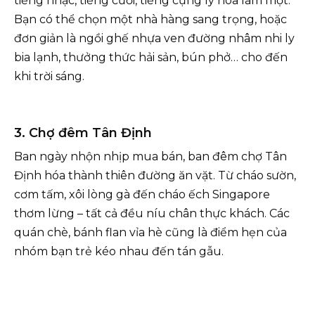
tiếng nhạc, tiếng cười, tiếng cụng ly hòa làm một.
Bạn có thể chọn một nhà hàng sang trọng, hoặc
đơn giản là ngồi ghế nhựa ven đường nhâm nhi ly
bia lạnh, thưởng thức hải sản, bún phở… cho đến
khi trời sáng.
3. Chợ đêm Tân Định
Ban ngày nhộn nhịp mua bán, ban đêm chợ Tân
Định hóa thành thiên đường ăn vặt. Từ cháo sườn,
cơm tấm, xôi lòng gà đến cháo ếch Singapore
thơm lừng – tất cả đều níu chân thực khách. Các
quán chè, bánh flan vỉa hè cũng là điểm hẹn của
nhóm bạn trẻ kéo nhau đến tán gẫu.