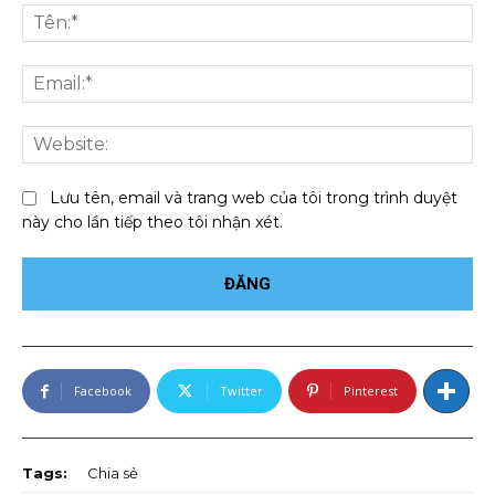
luận:
Tên
Ema
We
Lưu tên, email và trang web của tôi trong trình duyệt
này cho lần tiếp theo tôi nhận xét.
Facebook
Twitter
Pinterest
Tags:
Chia sẻ