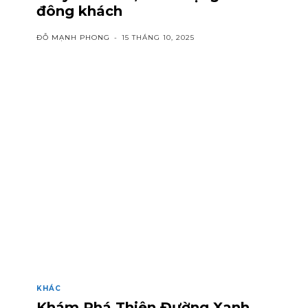
đông khách
ĐỖ MẠNH PHONG
-
15 THÁNG 10, 2025
KHÁC
Khám Phá Thiên Đường Xanh