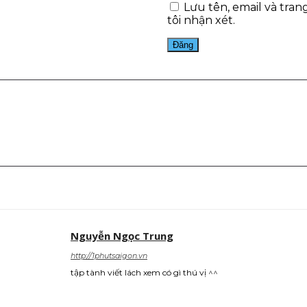
Lưu tên, email và tran
tôi nhận xét.
est
WhatsApp
Nguyễn Ngọc Trung
http://1phutsaigon.vn
tập tành viết lách xem có gì thú vị ^^