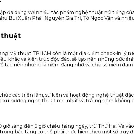
 đa dạng với nhiều tác phẩm nghệ thuật nổi tiếng của V
 Bùi Xuân Phái, Nguyễn Gia Trí, Tô Ngọc Vân và nhiều 
 thuật
àng Mỹ thuật TPHCM còn là một địa điểm check-in lý tư
iêu khắc và kiến trúc độc đáo, sẽ tạo nên những bức ả
ể tạo nên những kỉ niệm đáng nhớ và chia sẻ niềm đam 
hức các triển lãm, sự kiện và hoạt động nghệ thuật đặ
ững xu hướng nghệ thuật mới nhất và trải nghiệm không 
ờ sáng đến 5 giờ chiều hàng ngày, trừ Thứ Hai. Vé vào c
 trong bảo tàng có thể phải thực hiện theo một số quy đ