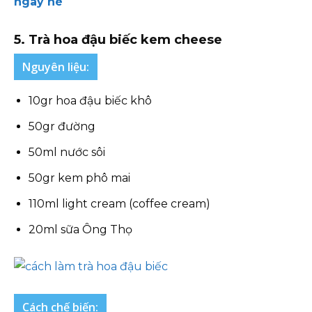
ngày hè
5. Trà hoa đậu biếc kem cheese
Nguyên liệu:
10gr hoa đậu biếc khô
50gr đường
50ml nước sôi
50gr kem phô mai
110ml light cream (coffee cream)
20ml sữa Ông Thọ
Cách chế biến: