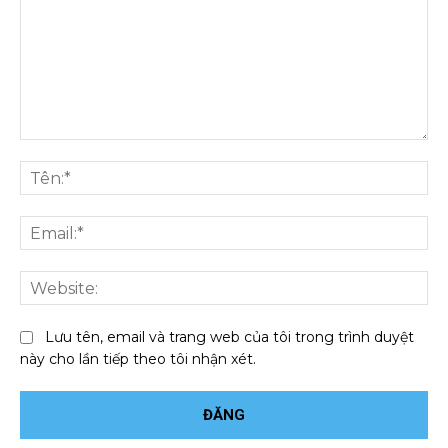
Bình
luận:
Tên
Ema
We
Lưu tên, email và trang web của tôi trong trình duyệt
này cho lần tiếp theo tôi nhận xét.