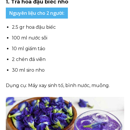
1. Trà hoa đậu biếc nho
Nguyên liệu cho 2 người:
2.5 gr hoa đậu biếc
100 ml nước sôi
10 ml giấm táo
2 chén đá viên
30 ml siro nho
Dụng cụ: Máy xay sinh tố, bình nước, muỗng.