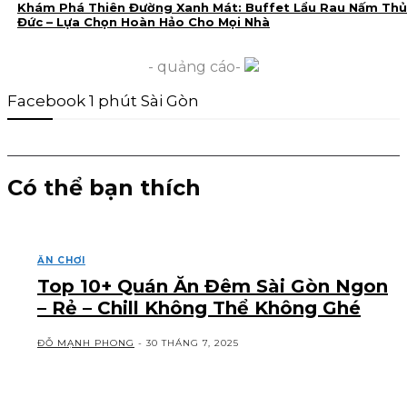
Khám Phá Thiên Đường Xanh Mát: Buffet Lẩu Rau Nấm Thủ
Đức – Lựa Chọn Hoàn Hảo Cho Mọi Nhà
- quảng cáo-
Facebook 1 phút Sài Gòn
Có thể bạn thích
ĂN CHƠI
Top 10+ Quán Ăn Đêm Sài Gòn Ngon
– Rẻ – Chill Không Thể Không Ghé
ĐỖ MẠNH PHONG
-
30 THÁNG 7, 2025