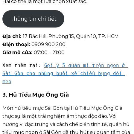
Hải có thể là một lựa chọn xuất sắc.
Thông tin chi tiết
Địa chỉ:
17 Bắc Hải, Phường 15, Quận 10, TP. HCM
Điện thoại:
0909 900 200
Giờ mở cửa:
07:00 – 21:00
Xem thêm tại: 
Gợi ý 5 quán mì trộn ngon ở 
Sài Gòn cho những buổi xế chiều bụng đói 
meo
3. Hủ Tiếu Mực Ông Già
Món hủ tiếu mực Sài Gòn tại Hủ Tiếu Mực Ông Già
thực sự là một trải nghiệm ẩm thực độc đáo. Với
hương vị đặc trưng và cách chế biến tinh tế, quán hủ
tiếu mực ngon ở Sài Gòn đã thu hút sự quan tâm của