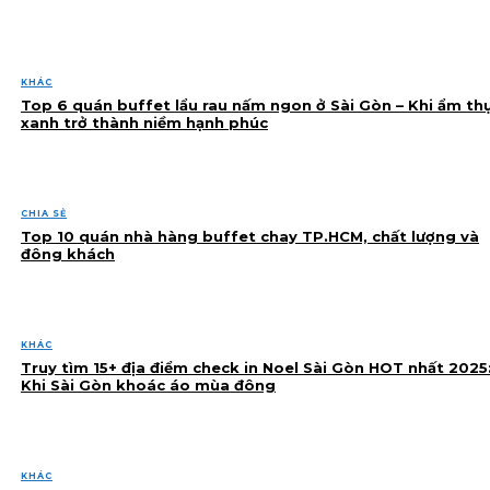
KHÁC
Top 6 quán buffet lẩu rau nấm ngon ở Sài Gòn – Khi ẩm th
xanh trở thành niềm hạnh phúc
CHIA SẺ
Top 10 quán nhà hàng buffet chay TP.HCM, chất lượng và
đông khách
KHÁC
Truy tìm 15+ địa điểm check in Noel Sài Gòn HOT nhất 2025
Khi Sài Gòn khoác áo mùa đông
KHÁC