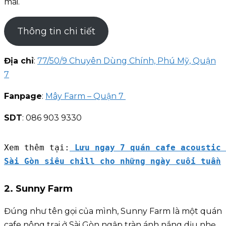
mái.
Thông tin chi tiết
Địa chỉ
:
77/50/9 Chuyên Dùng Chính, Phú Mỹ, Quận
7
Fanpage
:
Mây Farm – Quận 7
SDT
: 086 903 9330
Xem thêm tại:
Lưu ngay 7 quán cafe acoustic 
Sài Gòn siêu chill cho những ngày cuối tuần
2. Sunny Farm
Đúng như tên gọi của mình, Sunny Farm là một quán
cafe nông trại ở Sài Gòn ngập tràn ánh nắng dịu nhẹ