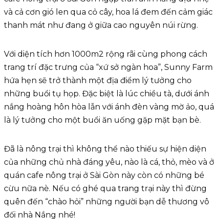
và cả cơn gió len qua cỏ cây, hoa lá đem đến cảm giác
thanh mát như đang ở giữa cao nguyên núi rừng.
Với diện tích hơn 1000m2 rộng rãi cùng phong cách
trang trí đặc trưng của “xứ sở ngàn hoa”, Sunny Farm
hứa hẹn sẽ trở thành một địa điểm lý tưởng cho
những buổi tụ họp. Đặc biệt là lúc chiều tà, dưới ánh
nắng hoàng hôn hòa lẫn với ánh đèn vàng mờ ảo, quá
là lý tưởng cho một buổi ăn uống gặp mặt bạn bè.
Đã là nông trại thì không thể nào thiếu sự hiện diện
của những chủ nhà đáng yêu, nào là cá, thỏ, mèo và ở
quán cafe nông trại ở Sài Gòn này còn có những bé
cừu nữa nè. Nếu có ghé qua trang trại này thì đừng
quên đến “chào hỏi” những người bạn dễ thương vô
đối nhà Nắng nhé!