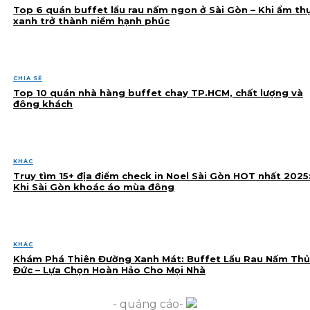
Top 6 quán buffet lẩu rau nấm ngon ở Sài Gòn – Khi ẩm th
xanh trở thành niềm hạnh phúc
CHIA SẺ
Top 10 quán nhà hàng buffet chay TP.HCM, chất lượng và
đông khách
KHÁC
Truy tìm 15+ địa điểm check in Noel Sài Gòn HOT nhất 2025
Khi Sài Gòn khoác áo mùa đông
KHÁC
Khám Phá Thiên Đường Xanh Mát: Buffet Lẩu Rau Nấm Thủ
Đức – Lựa Chọn Hoàn Hảo Cho Mọi Nhà
- quảng cáo-