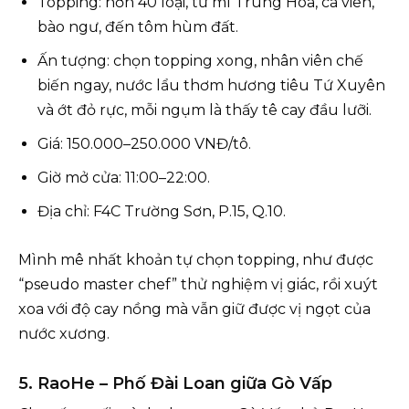
Topping: hơn 40 loại, từ mì Trung Hoa, cá viên,
bào ngư, đến tôm hùm đất.
Ấn tượng: chọn topping xong, nhân viên chế
biến ngay, nước lẩu thơm hương tiêu Tứ Xuyên
và ớt đỏ rực, mỗi ngụm là thấy tê cay đầu lưỡi.
Giá: 150.000–250.000 VNĐ/tô.
Giờ mở cửa: 11:00–22:00.
Địa chỉ: F4C Trường Sơn, P.15, Q.10.
Mình mê nhất khoản tự chọn topping, như được
“pseudo master chef” thử nghiệm vị giác, rồi xuýt
xoa với độ cay nồng mà vẫn giữ được vị ngọt của
nước xương.
5. RaoHe – Phố Đài Loan giữa Gò Vấp