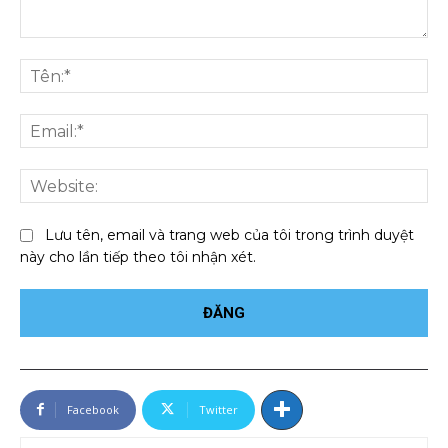
Bình
luận:
Tên
Ema
We
Lưu tên, email và trang web của tôi trong trình duyệt
này cho lần tiếp theo tôi nhận xét.
Facebook
Twitter