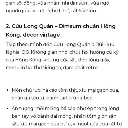
gian sôi động, vừa nhâm nhi dimsum, vừa ngó
người qua lại – rất “chợ Lớn”, rất Sài Gòn.
2. Cửu Long Quán – Dimsum chuẩn Hồng
Kông, decor vintage
Tiếp theo, mình đến Cửu Long Quán ở Bùi Hữu
Nghĩa, Q.5. Không gian nhỏ, chút hơi hướng cũ kỹ
của Hồng Kông: khung cửa sắt, đèn lồng giấy,
menu in hai thứ tiếng to, đậm chất retro.
Món chủ lực: há cảo tôm thịt, xíu mại gạch cua,
chân gà tàu xì, bánh tart trứng béo.
Ấn tượng: mỗi miếng há cảo như ép trong lòng
bàn tay, vỏ bánh dai mỏng, nhân tôm giòn sần
sật; xíu mại gạch cua bự ụ, vị ngọt của cua rất tự