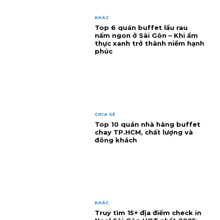
KHÁC
Top 6 quán buffet lẩu rau
nấm ngon ở Sài Gòn – Khi ẩm
thực xanh trở thành niềm hạnh
phúc
CHIA SẺ
Top 10 quán nhà hàng buffet
chay TP.HCM, chất lượng và
đông khách
KHÁC
Truy tìm 15+ địa điểm check in