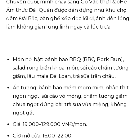
Chuyến cuối, mình chạy sang Gò Vấp thử RaoHe –
Ẩm thực Đài. Quán được dàn dựng như khu chợ
đêm Đài Bắc, bàn ghế xếp dọc lối đi, ánh đèn lồng
làm không gian lung linh ngay cả lúc trưa.
Món nổi bật: bánh bao BBQ (BBQ Pork Bun),
salad rong biển khoai môn, sủi cảo chấm tương
giấm, lẩu mala Đài Loan, trà sữa trân châu.
Ấn tượng: bánh bao mềm mũm mĩm, nhân thịt
ngon ngọt; sủi cảo vỏ mỏng, chấm tương giấm
chua ngọt đúng bài; trà sữa vừa miệng, không
ngọt gắt.
Giá: 19.000–129.000 VNĐ/món.
Giờ mở cửa: 16:00–22:00.