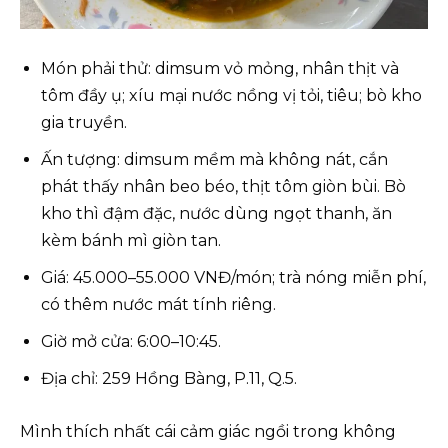
Món phải thử: dimsum vỏ mỏng, nhân thịt và
tôm đầy ụ; xíu mại nước nồng vị tỏi, tiêu; bò kho
gia truyền.
Ấn tượng: dimsum mềm mà không nát, cắn
phát thấy nhân beo béo, thịt tôm giòn bùi. Bò
kho thì đậm đặc, nước dùng ngọt thanh, ăn
kèm bánh mì giòn tan.
Giá: 45.000–55.000 VNĐ/món; trà nóng miễn phí,
có thêm nước mát tính riêng.
Giờ mở cửa: 6:00–10:45.
Địa chỉ: 259 Hồng Bàng, P.11, Q.5.
Mình thích nhất cái cảm giác ngồi trong không