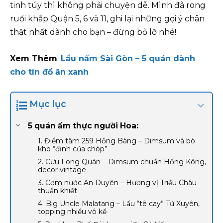
tinh túy thì không phải chuyện dễ. Mình đã rong
ruổi khắp Quận 5, 6 và 11, ghi lại những gợi ý chân
thật nhất dành cho bạn – đừng bỏ lỡ nhé!
Xem Thêm
:
Lẩu nấm Sài Gòn – 5 quán dành
cho tín đồ ăn xanh
Mục lục
5 quán ẩm thực người Hoa:
1. Điểm tâm 259 Hồng Bàng – Dimsum và bò
kho “đỉnh của chóp”
2. Cửu Long Quán – Dimsum chuẩn Hồng Kông,
decor vintage
3. Cơm nước An Duyên – Hương vị Triều Châu
thuần khiết
4. Big Uncle Malatang – Lẩu “tê cay” Tứ Xuyên,
topping nhiều vô kể