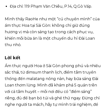
Địa chỉ: 119 Phạm Văn Chiêu, P.14, Q.Gò Vấp.
Mình thấy RaoHe như một “cú chuyển mình” của
ẩm thực Hoa tại Sài Gòn: không chỉ giữ đúng
hương vị mà còn sáng tạo trong cách phục vụ,
khiến mỗi bữa ăn là một chuyến du hí Đài Loan
thu nhỏ.
Lời kết
Ẩm thực người Hoa ở Sài Gòn phong phú và nhiều
sắc thái, từ dimsum thanh lịch, điểm tâm truyền
thống đến malatang nồng nàn, hay bữa sáng Đài
Loan thơm lừng. Mình đã khám phá 5 quán trên
với cả tâm huyết – mỗi nơi đều có “điểm sáng”
riêng, đủ để bạn bỏ túi và ghé thử ngay. Đừng chỉ
nghe người ta mách, hãy tự mình trải nghiệm, để