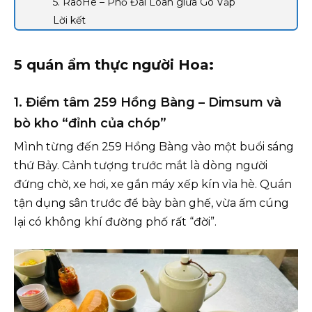
5. RaoHe – Phố Đài Loan giữa Gò Vấp
Lời kết
5 quán ẩm thực người Hoa
:
1. Điểm tâm 259 Hồng Bàng – Dimsum và
bò kho “đỉnh của chóp”
Mình từng đến 259 Hồng Bàng vào một buổi sáng
thứ Bảy. Cảnh tượng trước mắt là dòng người
đứng chờ, xe hơi, xe gắn máy xếp kín vỉa hè. Quán
tận dụng sân trước để bày bàn ghế, vừa ấm cúng
lại có không khí đường phố rất “đời”.