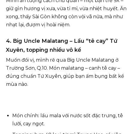
Mình ấn tượng cách chủ quán – một bạn trẻ 9X –
giữ gìn hương vị xưa, vừa tỉ mỉ, vừa nhiệt huyết. Ăn
xong, thấy Sài Gòn không còn vội vã nữa, mà như
nhạt lại, đượm vị hoài niệm.
4. Big Uncle Malatang – Lẩu “tê cay” Tứ
Xuyên, topping nhiều vô kể
Muốn đổi vị, mình rẽ qua Big Uncle Malatang ở
Trường Sơn, Q.10. Món malatang – canh tê cay –
đúng chuẩn Tứ Xuyên, giúp bạn ấm bụng bất kể
mùa nào.
Món chính: lẩu mala với nước sốt đặc trưng, tê
lưỡi, cay ngọt.