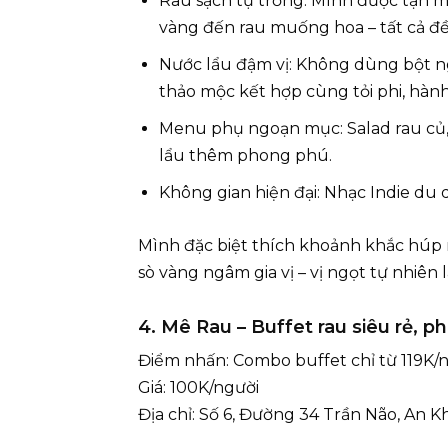
Rau sạch tự trồng: Mình được tận mắ
vàng đến rau muống hoa – tất cả đề
Nước lẩu đậm vị: Không dùng bột ngọ
thảo mộc kết hợp cùng tỏi phi, hành
Menu phụ ngoạn mục: Salad rau củ,
lẩu thêm phong phú.
Không gian hiện đại: Nhạc Indie du
Mình đặc biệt thích khoảnh khắc húp 
sò vàng ngâm gia vị – vị ngọt tự nhiên 
4. Mê Rau – Buffet rau siêu rẻ, p
Điểm nhấn: Combo buffet chỉ từ 119K/
Giá: 100K/người
Địa chỉ: Số 6, Đường 34 Trần Não, An 