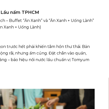
 – Lẩu nấm TPHCM
ạch – Buffet “Ăn Xanh” và “Ăn Xanh + Uống Lành”
(Ăn Xanh + Uống Lành)
gon trước hết phải khiến tâm hồn thư thái. Bản
ộng rãi, nhưng ấm cúng. Đặt chân vào quán,
ảng – báo hiệu nồi nước lẩu chuẩn vị Tomyum