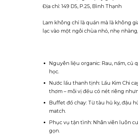
Địa chỉ: 149 D5, P.25, Bình Thạnh
Lam không chỉ là quán mà là không gia
lạc vào một ngôi chùa nhỏ, nhẹ nhàng,
Nguyên liệu organic: Rau, nấm, củ q
học.
Nước lẩu thanh tịnh: Lẩu Kim Chi c
thơm – mỗi vị đều có nét riêng như
Buffet đồ chay: Từ tàu hũ ky, đậu h
match.
Phục vụ tận tình: Nhân viên luôn cư
gọn.