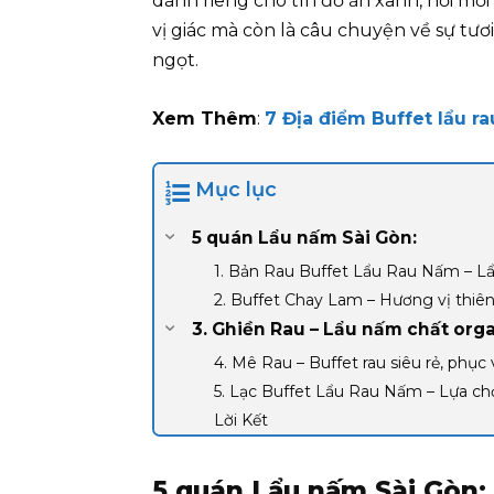
dành riêng cho tín đồ ăn xanh, nơi mỗi 
vị giác mà còn là câu chuyện về sự tươ
ngọt.
Xem Thêm
:
7 Địa điểm Buffet lẩu 
Mục lục
5 quán Lẩu nấm Sài Gòn:
1. Bản Rau Buffet Lẩu Rau Nấm –
2. Buffet Chay Lam – Hương vị thiê
3. Ghiền Rau – Lẩu nấm chất org
4. Mê Rau – Buffet rau siêu rẻ, phục
5. Lạc Buffet Lẩu Rau Nấm – Lựa c
Lời Kết
5 quán Lẩu nấm Sài Gòn: