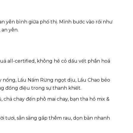
n yên bình giữa phố thị. Mình bước vào rồi như
 an yên.
uả all-certified, không hề có dấu vết phân hoá
ay nồng, Lẩu Nấm Rừng ngọt dịu, Lẩu Chao béo
ng đồng điệu trong sự thanh khiết.
ũ, chả chay đến phô mai chay, bạn tha hồ mix &
ời tươi, sẵn sàng gắp thêm rau, dọn bàn nhanh