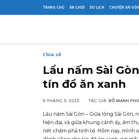
TRANG CHỦ
ĂN CHƠI
DU LỊCH
CHUYỆN SÀI GÒ
Chia sẻ
Lẩu nấm Sài Gòn
tín đồ ăn xanh
ĐỖ MẠNH PH
TÁC GIẢ:
9 THÁNG 5, 2025
Lẩu nấm Sài Gòn – Giữa lòng Sài Gòn,
hiện đại, và giữa khung cảnh ấy, ẩm th
nét chấm phá tinh tế. Hôm nay, mình 