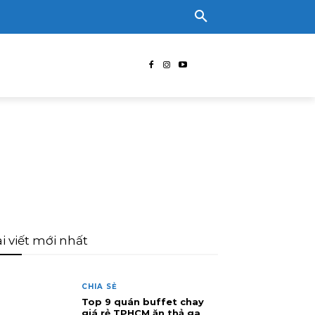
i viết mới nhất
CHIA SẺ
Top 9 quán buffet chay
giá rẻ TPHCM ăn thả ga