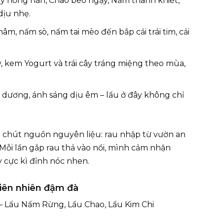
 nồng nàn, Chao béo ngậy, Nấm thanh khiết,
dịu nhẹ.
, nấm sò, nấm tai mèo đến bắp cải trái tim, cải
, kem Yogurt và trái cây tráng miệng theo mùa,
u dương, ánh sáng dịu êm – lẩu ở đây không chỉ
 chút nguồn nguyên liệu: rau nhập từ vườn an
Mỗi lần gắp rau thả vào nồi, mình cảm nhận
y cực kì đỉnh nóc nhen.
hiên nhiên đậm đà
– Lẩu Nấm Rừng, Lẩu Chao, Lẩu Kim Chi