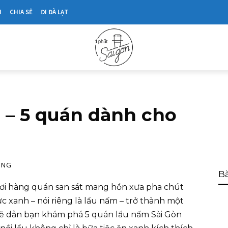
N
CHIA SẺ
ĐI ĐÀ LẠT
 – 5 quán dành cho
ONG
Bà
 nơi hàng quán san sát mang hồn xưa pha chút
ực xanh – nói riêng là lẩu nấm – trở thành một
sẽ dẫn bạn khám phá 5 quán lẩu nấm Sài Gòn