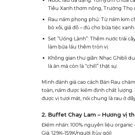
Nước lẩu đa dạng: Tomyum chua cay
Tiêu Xanh thơm nồng, Trường Thọ 
Rau nấm phong phú: Từ nấm kim châm
bò xôi, giá đỗ – đủ cho bữa tiệc xanh.
Set “Uống Lành”: Thêm nước trái cây
làm bữa lẩu thêm tròn vị.
Không gian thư giãn: Nhạc Ghibli d
là ăn mà còn là “chill” thật sự.
Mình đánh giá cao cách Bản Rau chăm
toàn, nấm được kiểm định chất lượng. 
được vị tươi mát, nói chung là rau ở đâ
2. Buffet Chay Lam – Hương vị t
Điểm nhấn: 100% nguyên liệu organic 
Giá: 129K–159K/người (tùy gói)