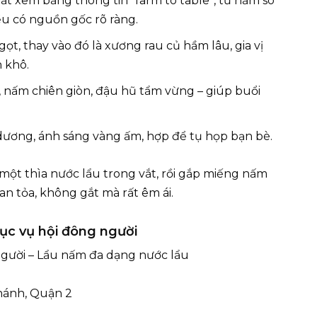
t xem bảng thông tin “farm to table”, từ nấm sò
u có nguồn gốc rõ ràng.
t, thay vào đó là xương rau củ hầm lâu, gia vị
 khô.
 nấm chiên giòn, đậu hũ tẩm vừng – giúp buổi
 dương, ánh sáng vàng ấm, hợp để tụ họp bạn bè.
một thìa nước lẩu trong vắt, rồi gắp miếng nấm
lan tỏa, không gắt mà rất êm ái.
hục vụ hội đông người
người – Lẩu nấm đa dạng nước lẩu
Khánh, Quận 2