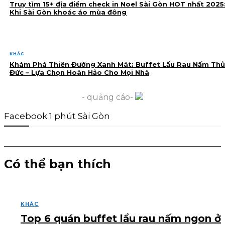
Truy tìm 15+ địa điểm check in Noel Sài Gòn HOT nhất 2025
Khi Sài Gòn khoác áo mùa đông
KHÁC
Khám Phá Thiên Đường Xanh Mát: Buffet Lẩu Rau Nấm Thủ
Đức – Lựa Chọn Hoàn Hảo Cho Mọi Nhà
- quảng cáo-
Facebook 1 phút Sài Gòn
Có thể bạn thích
KHÁC
Top 6 quán buffet lẩu rau nấm ngon ở