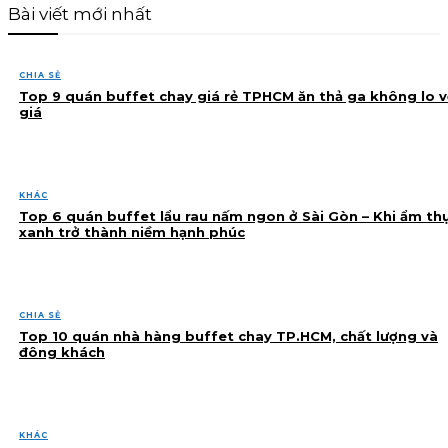
Bài viết mới nhất
CHIA SẺ
Top 9 quán buffet chay giá rẻ TPHCM ăn thả ga không lo v
giá
KHÁC
Top 6 quán buffet lẩu rau nấm ngon ở Sài Gòn – Khi ẩm th
xanh trở thành niềm hạnh phúc
CHIA SẺ
Top 10 quán nhà hàng buffet chay TP.HCM, chất lượng và
đông khách
KHÁC