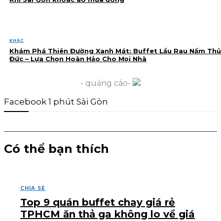
KHÁC
Khám Phá Thiên Đường Xanh Mát: Buffet Lẩu Rau Nấm Thủ
Đức – Lựa Chọn Hoàn Hảo Cho Mọi Nhà
- quảng cáo-
Facebook 1 phút Sài Gòn
Có thể bạn thích
CHIA SẺ
Top 9 quán buffet chay giá rẻ
TPHCM ăn thả ga không lo về giá