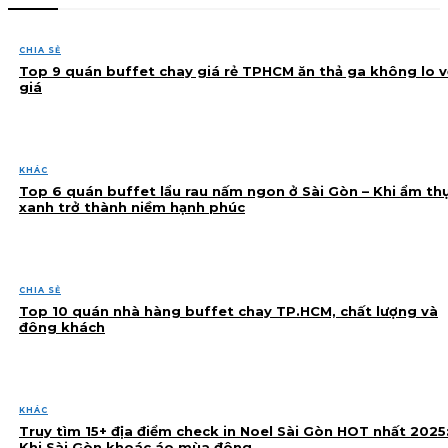
CHIA SẺ
Top 9 quán buffet chay giá rẻ TPHCM ăn thả ga không lo v
giá
KHÁC
Top 6 quán buffet lẩu rau nấm ngon ở Sài Gòn – Khi ẩm th
xanh trở thành niềm hạnh phúc
CHIA SẺ
Top 10 quán nhà hàng buffet chay TP.HCM, chất lượng và
đông khách
KHÁC
Truy tìm 15+ địa điểm check in Noel Sài Gòn HOT nhất 2025
Khi Sài Gòn khoác áo mùa đông