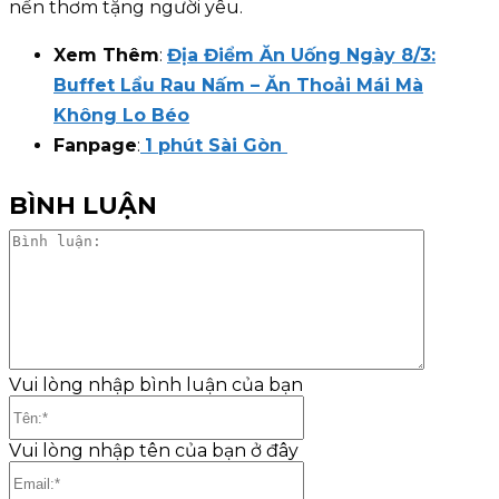
nến thơm tặng người yêu.
Xem Thêm
:
Địa Điểm Ăn Uống Ngày 8/3:
Buffet Lẩu Rau Nấm – Ăn Thoải Mái Mà
Không Lo Béo
Fanpage
:
1 phút Sài Gòn
BÌNH LUẬN
Bình
luận:
Vui lòng nhập bình luận của bạn
Tên:*
Vui lòng nhập tên của bạn ở đây
Email:*