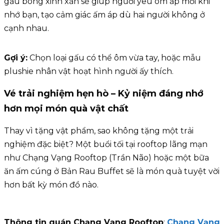
gấu bông xinh xắn sẽ giúp người yêu ôm ấp mỗi khi
nhớ bạn, tạo cảm giác ấm áp dù hai người không ở
cạnh nhau.
Gợi ý:
Chọn loại gấu có thể ôm vừa tay, hoặc mẫu
plushie nhân vật hoạt hình người ấy thích.
Vé trải nghiệm hẹn hò – Kỷ niệm đáng nhớ
hơn mọi món quà vật chất
Thay vì tặng vật phẩm, sao không tặng một trải
nghiệm đặc biệt? Một buổi tối tại rooftop lãng mạn
như Chạng Vạng Rooftop (Trần Não) hoặc một bữa
ăn ấm cúng ở Bản Rau Buffet sẽ là món quà tuyệt vời
hơn bất kỳ món đồ nào.
Thông tin quán Chạng Vạng Rooftop
:
Chạng Vạng