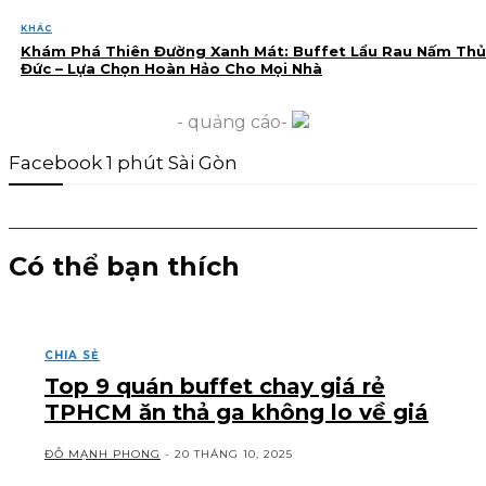
KHÁC
Khám Phá Thiên Đường Xanh Mát: Buffet Lẩu Rau Nấm Thủ
Đức – Lựa Chọn Hoàn Hảo Cho Mọi Nhà
- quảng cáo-
Facebook 1 phút Sài Gòn
Có thể bạn thích
CHIA SẺ
Top 9 quán buffet chay giá rẻ
TPHCM ăn thả ga không lo về giá
ĐỖ MẠNH PHONG
-
20 THÁNG 10, 2025