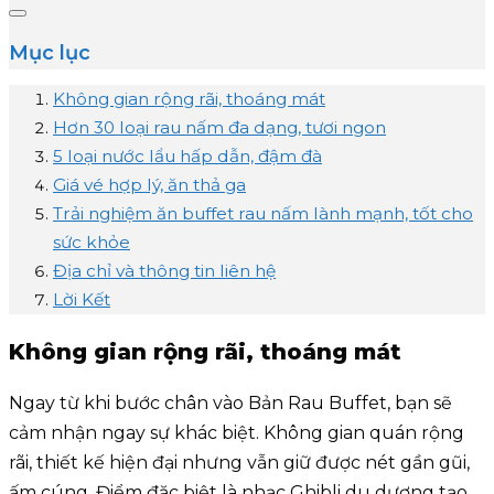
Mục lục
Không gian rộng rãi, thoáng mát
Hơn 30 loại rau nấm đa dạng, tươi ngon
5 loại nước lẩu hấp dẫn, đậm đà
Giá vé hợp lý, ăn thả ga
Trải nghiệm ăn buffet rau nấm lành mạnh, tốt cho
sức khỏe
Địa chỉ và thông tin liên hệ
Lời Kết
Không gian rộng rãi, thoáng mát
Ngay từ khi bước chân vào Bản Rau Buffet, bạn sẽ
cảm nhận ngay sự khác biệt. Không gian quán rộng
rãi, thiết kế hiện đại nhưng vẫn giữ được nét gần gũi,
ấm cúng. Điểm đặc biệt là nhạc Ghibli du dương tạo