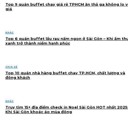
Top 9 quán buffet chay giá rẻ TPHCM ăn thả ga không lo v
giá
KHÁC
Top 6 quán buffet lẩu rau nấm ngon ở Sài Gòn – Khi ẩm th
xanh trở thành niềm hạnh phúc
CHIA SẺ
Top 10 quán nhà hàng buffet chay TP.HCM, chất lượng và
đông khách
KHÁC
Truy tìm 15+ địa điểm check in Noel Sài Gòn HOT nhất 2025
Khi Sài Gòn khoác áo mùa đông