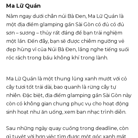
Ma Lữ Quán
Nằm ngay dưới chân núi Bà Đen, Ma Lữ Quán là
một địa điểm glamping gần Sài Gòn có đủ có đủ
sơn – sương – thủy rất đáng để bạn trải nghiệm
một lần. Đến đây, bạn sẽ được chiêm ngưỡng vẻ
đẹp hùng vĩ của Núi Bà Đen, lắng nghe tiếng suối
róc rách trong bầu không khí trong lành.
Ma Lữ Quán là một thung lũng xanh mướt với cỏ
cây tươi tốt trải dài, bao quanh là rừng cây tự
nhiên. Đặc biệt, địa điểm glamping gần Sài Gòn này
còn có không gian chung phục vụ cho hoạt động
sinh hoạt như ăn uống, xem ban nhạc trình diễn.
Sau những ngày quay cuồng trong deadline, còn
gì tuyệt vời hơn việc tìm được một góc xanh mát