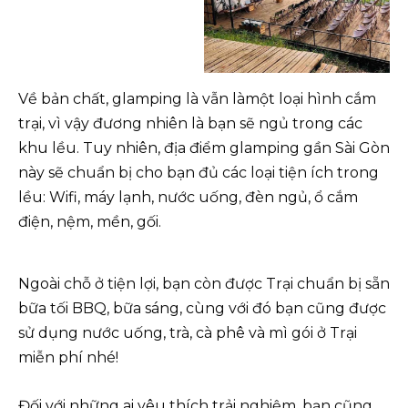
Về bản chất, glamping là vẫn làmột loại hình cắm
trại, vì vậy đương nhiên là bạn sẽ ngủ trong các
khu lều. Tuy nhiên, địa điểm glamping gần Sài Gòn
này sẽ chuẩn bị cho bạn đủ các loại tiện ích trong
lều: Wifi, máy lạnh, nước uống, đèn ngủ, ổ cắm
điện, nệm, mền, gối.
Ngoài chỗ ở tiện lợi, bạn còn được Trại chuẩn bị sẵn
bữa tối BBQ, bữa sáng, cùng với đó bạn cũng được
sử dụng nước uống, trà, cà phê và mì gói ở Trại
miễn phí nhé!
Đối với những ai yêu thích trải nghiệm, bạn cũng