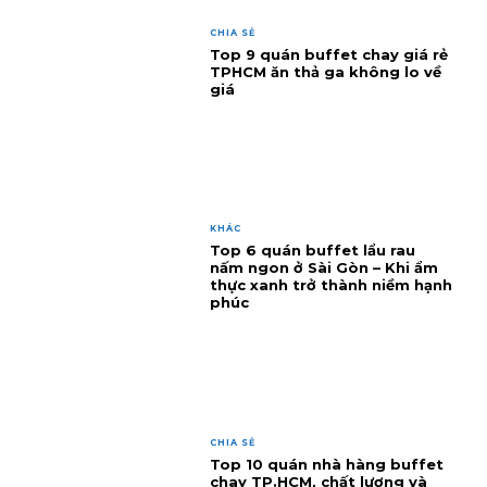
CHIA SẺ
Top 9 quán buffet chay giá rẻ
TPHCM ăn thả ga không lo về
giá
KHÁC
Top 6 quán buffet lẩu rau
nấm ngon ở Sài Gòn – Khi ẩm
thực xanh trở thành niềm hạnh
phúc
CHIA SẺ
Top 10 quán nhà hàng buffet
chay TP.HCM, chất lượng và