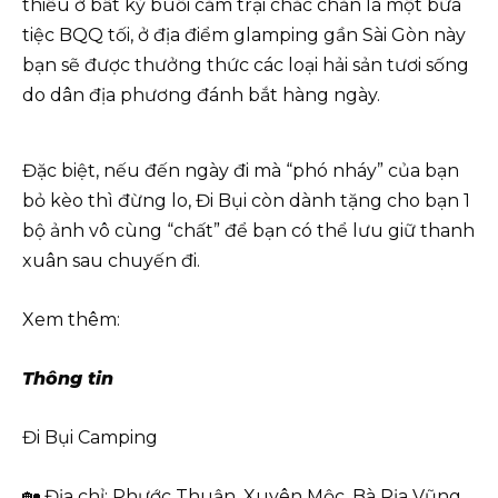
thiếu ở bất kỳ buổi cắm trại chắc chắn là một bữa
tiệc BQQ tối, ở địa điểm glamping gần Sài Gòn này
bạn sẽ được thưởng thức các loại hải sản tươi sống
do dân địa phương đánh bắt hàng ngày.
Đặc biệt, nếu đến ngày đi mà “phó nháy” của bạn
bỏ kèo thì đừng lo, Đi Bụi còn dành tặng cho bạn 1
bộ ảnh vô cùng “chất” để bạn có thể lưu giữ thanh
xuân sau chuyến đi.
Xem thêm:
Thông tin
Đi Bụi Camping
🏡 Địa chỉ: Phước Thuận, Xuyên Mộc, Bà Rịa Vũng