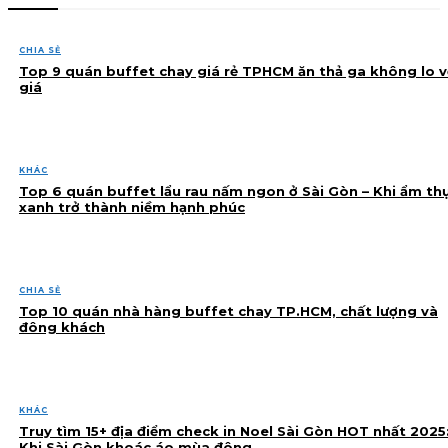
CHIA SẺ
Top 9 quán buffet chay giá rẻ TPHCM ăn thả ga không lo v
giá
KHÁC
Top 6 quán buffet lẩu rau nấm ngon ở Sài Gòn – Khi ẩm th
xanh trở thành niềm hạnh phúc
CHIA SẺ
Top 10 quán nhà hàng buffet chay TP.HCM, chất lượng và
đông khách
KHÁC
Truy tìm 15+ địa điểm check in Noel Sài Gòn HOT nhất 2025
Khi Sài Gòn khoác áo mùa đông