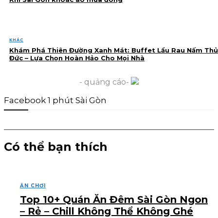
KHÁC
Khám Phá Thiên Đường Xanh Mát: Buffet Lẩu Rau Nấm Thủ
Đức – Lựa Chọn Hoàn Hảo Cho Mọi Nhà
- quảng cáo-
Facebook 1 phút Sài Gòn
Có thể bạn thích
ĂN CHƠI
Top 10+ Quán Ăn Đêm Sài Gòn Ngon
– Rẻ – Chill Không Thể Không Ghé